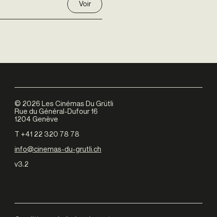
Voir
©
2026
Les Cinémas Du Grütli
Rue du Général-Dufour 16
1204 Genève
T +41 22 320 78 78
info@cinemas-du-grutli.ch
v3.2