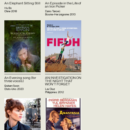
An Elephant Sitting Still
An Episode in the Life of
an Iron Picker
Hu Bo
Chine
2018
Danis Tanović
Bosnie-Herzégovine
2013
An Evening song (for
AN INVESTIGATION ON
three voices)
THE NIGHT THAT
WON'T FORGET
Graham Swon
Etats-Unis
2023
Lav Diaz
Philippines
2012