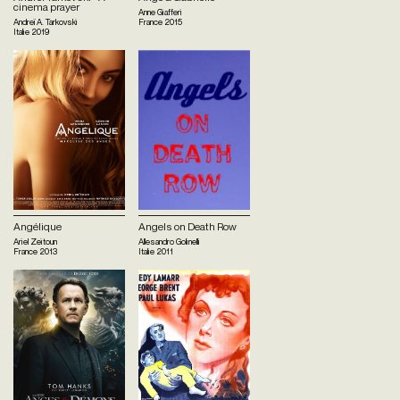
cinema prayer
Anne Giafferi
Andreï A. Tarkovski
France
2015
Italie
2019
Angélique
Angels on Death Row
Ariel Zeitoun
Allesandro Golinelli
France
2013
Italie
2011