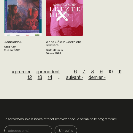
Anna annA
Anna Göldin – dernière
sorcière
Greti Kläy
Suisse
1992
Gertrud Pinkus
Suisse
1991
Pages
« premier
‹ précédent
…
6
7
8
9
10
11
12
13
14
…
suivant ›
dernier »
Inscrivez-vous à la newsletter et recevez chaque semaine le programme!