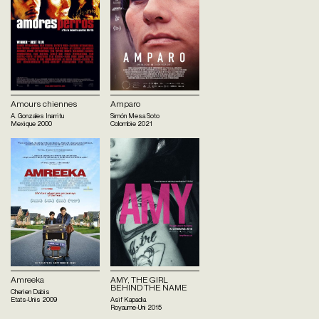
Amours chiennes
Amparo
A. Gonzales Inarritu
Simón Mesa Soto
Mexique
2000
Colombie
2021
Amreeka
AMY, THE GIRL
BEHIND THE NAME
Cherien Dabis
Etats-Unis
2009
Asif Kapadia
Royaume-Uni
2015