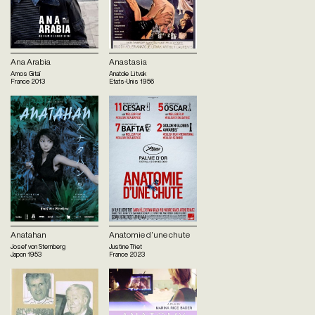
Ana Arabia
Anastasia
Amos Gitaï
Anatole Litvak
France
2013
Etats-Unis
1956
Anatahan
Anatomie d'une chute
Josef von Sternberg
Justine Triet
Japon
1953
France
2023