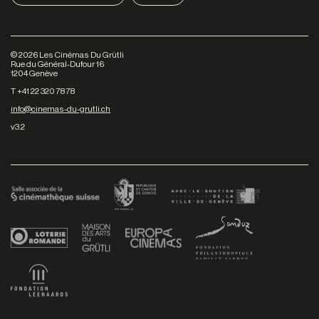
©
2026
Les Cinémas Du Grütli
Rue du Général-Dufour 16
1204 Genève
T +41 22 320 78 78
info@cinemas-du-grutli.ch
v3.2