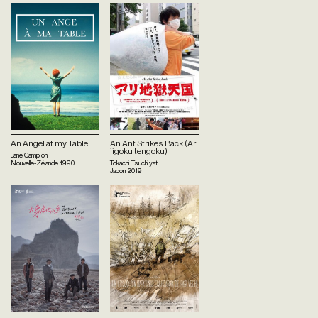
An Angel at my Table
An Ant Strikes Back (Ari
jigoku tengoku)
Jane Campion
Nouvelle-Zélande
1990
Tokachi Tsuchiyat
Japon
2019