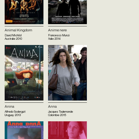
Animal Kingdom
Anime nere
David Michôd
Francesco Munzi
Australie
2010
Italie
2014
Anina
Anna
Alfredo Soderguit
Jacques Toulemonde
Uruguay
2013
Colombie
2015