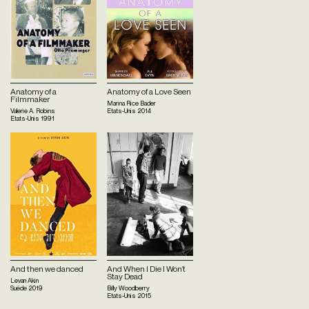
Anatomy of a
Anatomy of a Love Seen
Filmmaker
Marina Rice Bader
Valerie A. Robins
Etats-Unis
2014
Etats-Unis
1991
And then we danced
And When I Die I Won’t
Stay Dead
Levan Akin
Suède
2019
Billy Woodberry
Etats-Unis
2015