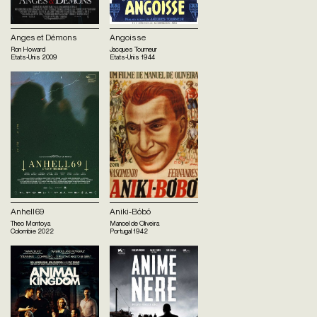
Anges et Démons
Angoisse
Ron Howard
Jacques Tourneur
Etats-Unis
2009
Etats-Unis
1944
Anhell69
Aniki-Bóbó
Theo Montoya
Manoel de Oliveira
Colombie
2022
Portugal
1942