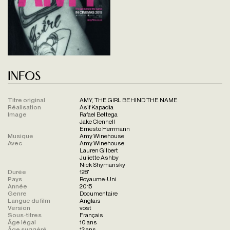
Infos
Titre original
AMY, THE GIRL BEHIND THE NAME
Réalisation
Asif Kapadia
Image
Rafael Bettega
Jake Clennell
Ernesto Herrmann
Musique
Amy Winehouse
Avec
Amy Winehouse
Lauren Gilbert
Juliette Ashby
Nick Shymansky
Durée
128'
Pays
Royaume-Uni
Année
2015
Genre
Documentaire
Langue du film
Anglais
Version
vost
Sous-titres
Français
Âge légal
10 ans
Âge suggéré
12 ans