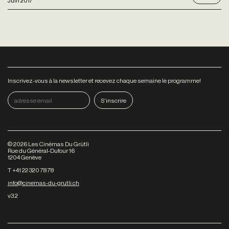
Juin 2017
Inscrivez-vous à la newsletter et recevez chaque semaine le programme!
©
2026
Les Cinémas Du Grütli
Rue du Général-Dufour 16
1204 Genève
T +41 22 320 78 78
info@cinemas-du-grutli.ch
v3.2