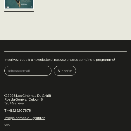
Inscrivez-vous à la newsletter et recevez chaque semaine le programme!
©
2026
Les Cinémas Du Grütli
Rue du Général-Dufour 16
1204 Genève
T +41 22 320 78 78
info@cinemas-du-grutli.ch
v3.2