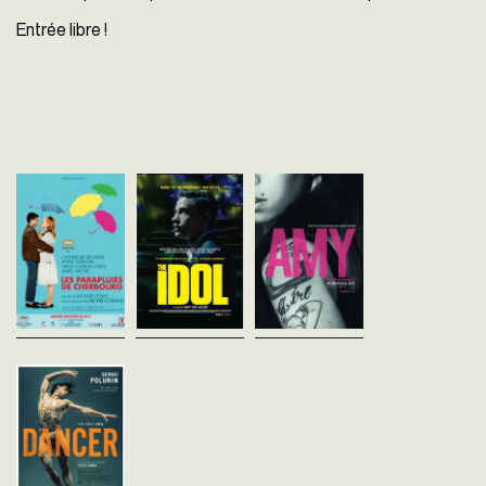
Entrée libre !
Les Parapluies de
The Idol
AMY, THE GIRL
Cherbourg
Hany Abu-Assad
BEHIND THE NAM
Palestine - 2015
Jacques Demy
Asif Kapadia
vost - 100'
France - 1964
Royaume-Uni - 2015
vofr - 90'
vost - 128'
Elevé dans un camp de
réfugiés à Gaza, le jeune
Un jeune couple amoureux
Dotée d’un talent unique
Mohammed Assaf est
est séparé par la guerre
sein de sa génération, 
passionné par le charme de la
d'Algérie. Pour éviter la faillite
Winehouse a immédiat
musique depuis son enfance
et le déshonneur à sa mère
capté l’attention du mon
lorsqu'il chantait déjà...
endettée, la jeune fille,
entier. Authentique artis
enceinte,...
jazz, elle se...
DANCER
Steven Cantor
Ukraine - 2016
vost - 85'
Portrait immersif du danseur
étoile superstar ukrainien
Sergueï Polunin, enfant
prodige et maudit du Royal
Ballet de Londres. Le film
retrace à...