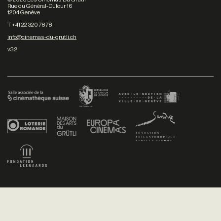
Rue du Général-Dufour 16
1204 Genève
T +41 22 320 78 78
info@cinemas-du-grutli.ch
v3.2
Facebook
/
Youtube
/
Twitter
/
Instagram
Conditions générales de vente