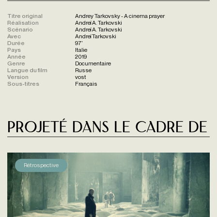
Titre original
Andrey Tarkovsky - A cinema prayer
Réalisation
Andreï A. Tarkovski
Scénario
Andreï A. Tarkovski
Avec
Andreï Tarkovski
Durée
97'
Pays
Italie
Année
2019
Genre
Documentaire
Langue du film
Russe
Version
vost
Sous-titres
Français
Projeté dans le cadre de
Rétrospective