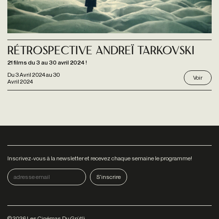
Rétrospective Andreï Tarkovski
21 films du 3 au 30 avril 2024 !
Du
3 Avril 2024
au
30
Voir
Avril 2024
Inscrivez-vous à la newsletter et recevez chaque semaine le programme!
©
2026
Les Cinémas Du Grütli