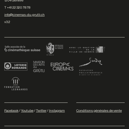
1204 Genève
T +41 22 320 78 78
info@cinemas-du-grutli.ch
v3.2
Facebook
/
Youtube
/
Twitter
/
Instagram
Conditions générales de vente