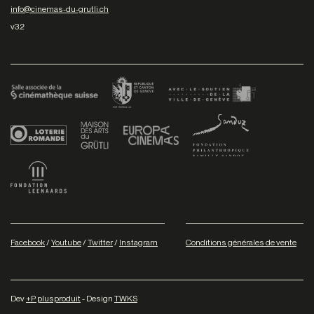
info@cinemas-du-grutli.ch
v3.2
Facebook
/
Youtube
/
Twitter
/
Instagram
Conditions générales de vente
Dev
+P plusproduit
- Design
TWKS