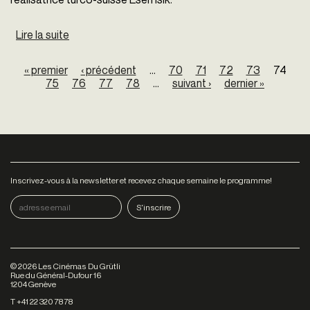
Lire la suite
de Du cinéma chez vous: AL-SHAFAQ
Pages
« premier
‹ précédent
…
70
71
72
73
74
75
76
77
78
…
suivant ›
dernier »
Inscrivez-vous à la newsletter et recevez chaque semaine le programme!
©
2026
Les Cinémas Du Grütli
Rue du Général-Dufour 16
1204 Genève
T +41 22 320 78 78