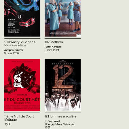
100% acrylique dans
107 Mothers
tous ses états
Peter Kerekes
Jacques Zürcher
Ukraine
2021
Suisse
2016
11ème Nuit du Court
12 Hommes en colère
Métrage
Sidney Lumet
2012
12 Angry Men - Etats-Unis
1957