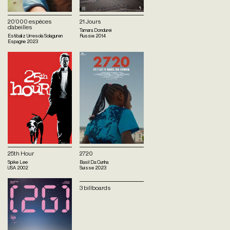
20’000 espèces
21 Jours
d’abeilles
Tamara Dondurei
Estibaliz Urresola Solaguren
Russie
2014
Espagne
2023
25th Hour
2720
Spike Lee
Basil Da Cunha
USA
2002
Suisse
2023
3 billboards