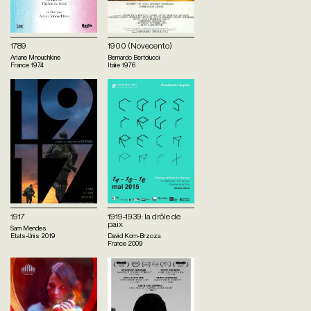
1789
1900 (Novecento)
Ariane Mnouchkine
Bernardo Bertolucci
France
1974
Italie
1976
1917
1919-1939: la drôle de
paix
Sam Mendes
Etats-Unis
2019
David Kom-Brzoza
France
2009