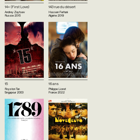
14+ (First Love)
143 rue du désert
Andrey Zaytsev
Hassen Ferhani
Russie
2015
Algérie
2019
15
16 ans
Royston Tan
Philippe Lioret
Singapour
2003
France
2022