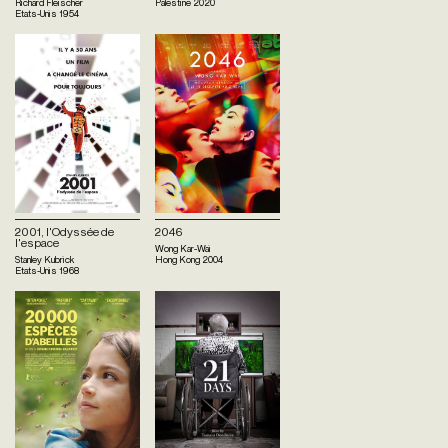
Richard Fleischer
Palestine
2020
Etats-Unis
1954
2001, l'Odyssée de
2046
l'espace
Wong Kar-Wai
Stanley Kubrick
Hong Kong
2004
Etats-Unis
1968