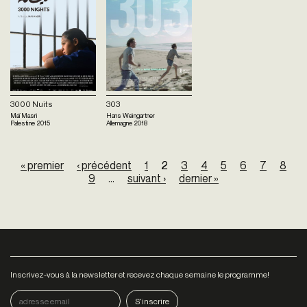
3000 Nuits
303
Maï Masri
Hans Weingartner
Palestine
2015
Allemagne
2018
Pages
« premier
‹ précédent
1
2
3
4
5
6
7
8
9
…
suivant ›
dernier »
Inscrivez-vous à la newsletter et recevez chaque semaine le programme!