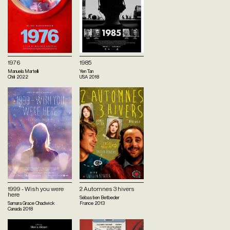
1976
1985
Manuela Martelli
Yen Tan
Chili
2022
USA
2018
1999 - Wish you were
2 Automnes 3 hivers
here
Sébastien Betbeder
Samara Grace Chadwick
France
2013
Canada
2018