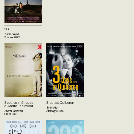
2G
Karim Sayad
Suisse
2023
3 courts-métrages
3 jours à Quiberon
d'Andreï Tarkovski
Emily Atef
Andreï Tarkovski
Allemagne
2018
URSS
1960