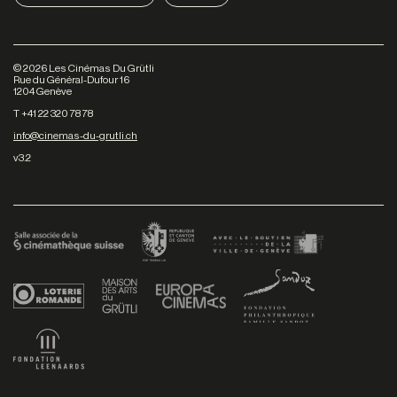
©
2026
Les Cinémas Du Grütli
Rue du Général-Dufour 16
1204 Genève
T +41 22 320 78 78
info@cinemas-du-grutli.ch
v3.2