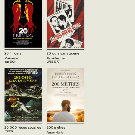
20 Fingers
20 jours sans guerre
Mania Akbari
Alexei Guerman
Iran
2004
URSS
1977
20'000 lieues sous les
200 mètres
mers
Ameen Nayfeh