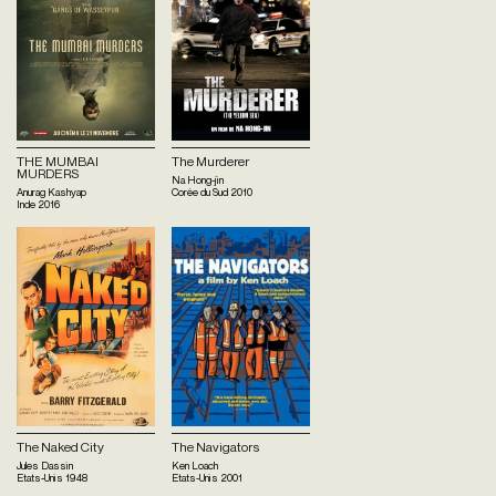
THE MUMBAI
The Murderer
MURDERS
Na Hong-jin
Anurag Kashyap
Corée du Sud
2010
Inde
2016
The Naked City
The Navigators
Jules Dassin
Ken Loach
Etats-Unis
1948
Etats-Unis
2001