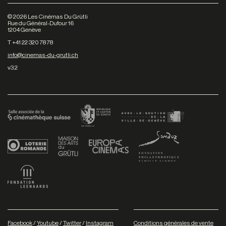
©
2026
Les Cinémas Du Grütli
Rue du Général-Dufour 16
1204 Genève
T +41 22 320 78 78
info@cinemas-du-grutli.ch
v3.2
Facebook
/
Youtube
/
Twitter
/
Instagram
Conditions générales de vente