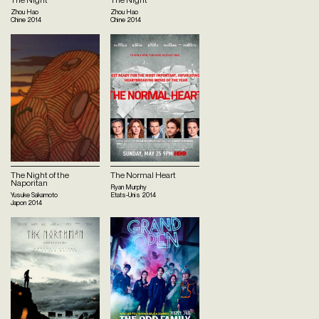
Zhou Hao
Zhou Hao
Chine
2014
Chine
2014
The Night of the
The Normal Heart
Naporitan
Ryan Murphy
Yusuke Sakamoto
Etats-Unis
2014
Japon
2014