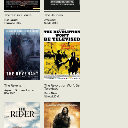
The rest is silence
The Reunion
Nae Caranfil
Anna Odell
Roumanie
2007
Suède
2013
The Revenant
The Revolution Won’t Be
Televised
Alejandro Gonzalez Inarritu
USA
2015
Rama Thiaw
Sénégal
2016