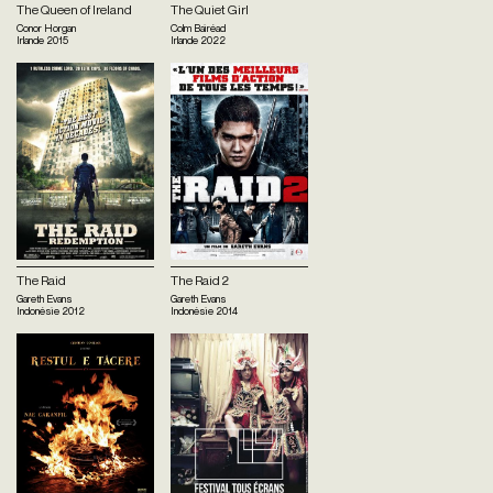
The Queen of Ireland
The Quiet Girl
Conor Horgan
Colm Bairéad
Irlande
2015
Irlande
2022
The Raid
The Raid 2
Gareth Evans
Gareth Evans
Indonésie
2012
Indonésie
2014