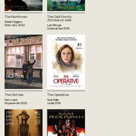
The Northman
The Odd Family :
Zombie on sale
Robert Eggers
Etats-Unis
2022
Lee Min-jae
Corée du Sud
2019
The Old Oak
The Operative
Ken Loach
Yuval Adler
Royaume-Uni
2023
Israël
2019