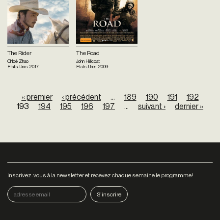
The Rider
The Road
Chloé Zhao
John Hillcoat
Etats-Unis
2017
Etats-Unis
2009
Pages
« premier
‹ précédent
…
189
190
191
192
193
194
195
196
197
…
suivant ›
dernier »
Inscrivez-vous à la newsletter et recevez chaque semaine le programme!