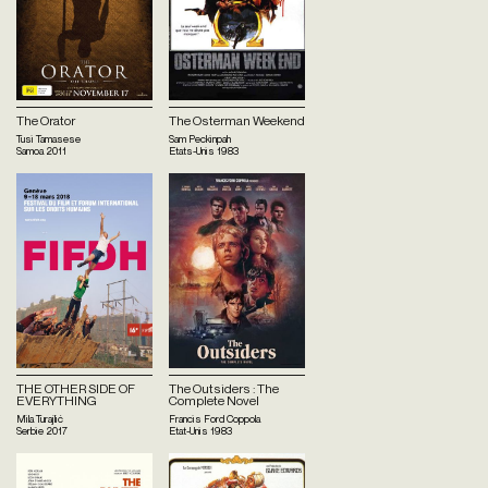
The Orator
The Osterman Weekend
Tusi Tamasese
Sam Peckinpah
Samoa
2011
Etats-Unis
1983
THE OTHER SIDE OF
The Outsiders : The
EVERYTHING
Complete Novel
Mila Turajlić
Francis Ford Coppola
Serbie
2017
Etat-Unis
1983