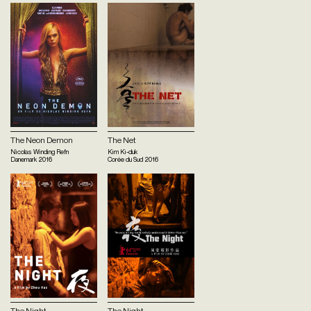
The Neon Demon
The Net
Nicolas Winding Refn
Kim Ki-duk
Danemark
2016
Corée du Sud
2016
The Night
The Night