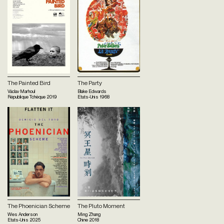
The Painted Bird
The Party
Václav Marhoul
Blake Edwards
République Tchèque
2019
Etats-Unis
1968
The Phoenician Scheme
The Pluto Moment
Wes Anderson
Ming Zhang
Etats-Unis
2025
Chine
2018