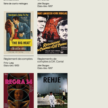
Série de courts-métrages
John Sturges
Etats-Unis
1957
Règlement de comptes
Règlements de
comptes à O.K. Corral
Fritz Lang
Etats-Unis
1953
John Sturges
Etats-Unis
1957