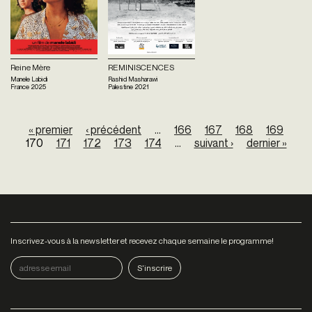
Reine Mère
REMINISCENCES
Manele Labidi
Rashid Masharawi
France
2025
Palestine
2021
Pages
« premier
‹ précédent
…
166
167
168
169
170
171
172
173
174
…
suivant ›
dernier »
Inscrivez-vous à la newsletter et recevez chaque semaine le programme!