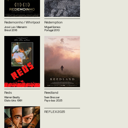
Redemoinho / Whirlpool
Rédemption
José Luis Villamarim
Miguel Gomes
Brésil
2016
Portugal
2013
Reds
Reedland
Warren Beatty
Sven Bresser
Etats-Unis
1981
Pays-bas
2025
REFLEX 2025