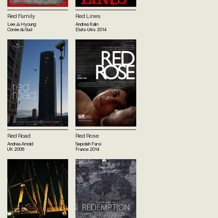
Red Family
Red Lines
Lee Ju Hyoung
Andrea Kalin
Corée du Sud
Etats-Unis
2014
Red Road
Red Rose
Andrea Arnold
Sepideh Farsi
UK
2006
France
2014