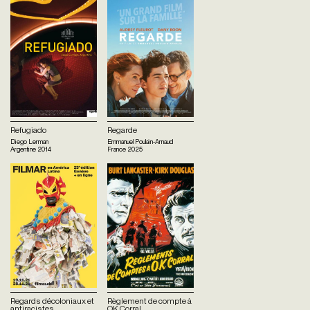
Refugiado
Regarde
Diego Lerman
Emmanuel Poulain-Arnaud
Argentine
2014
France
2025
Regards décoloniaux et
Règlement de compte à
antiracistes
OK Corral