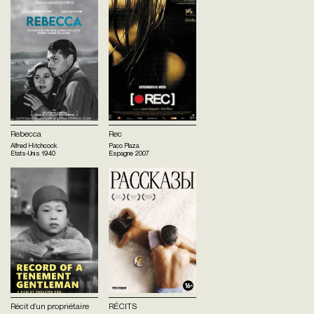
Rebecca
Rec
Alfred Hitchcock
Paco Plaza
Etats-Unis
1940
Espagne
2007
Récit d’un propriétaire
RÉCITS