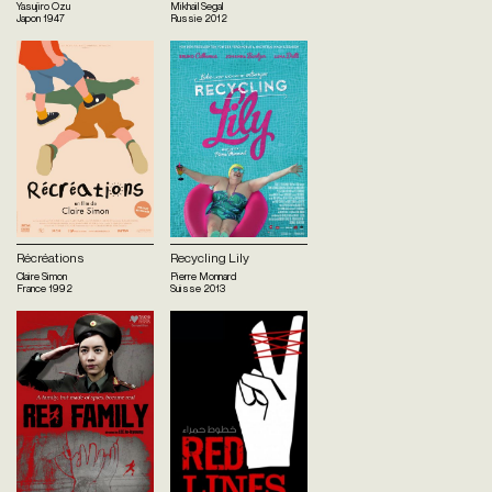
Yasujiro Ozu
Mikhail Segal
Japon
1947
Russie
2012
Récréations
Recycling Lily
Claire Simon
Pierre Monnard
France
1992
Suisse
2013