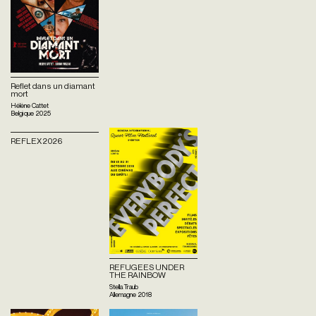
Reflet dans un diamant
mort
Hélène Cattet
Belgique
2025
REFLEX 2026
REFUGEES UNDER
THE RAINBOW
Stella Traub
Allemagne
2018