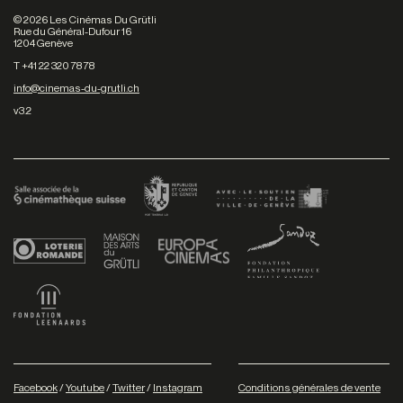
©
2026
Les Cinémas Du Grütli
Rue du Général-Dufour 16
1204 Genève
T +41 22 320 78 78
info@cinemas-du-grutli.ch
v3.2
Facebook
/
Youtube
/
Twitter
/
Instagram
Conditions générales de vente