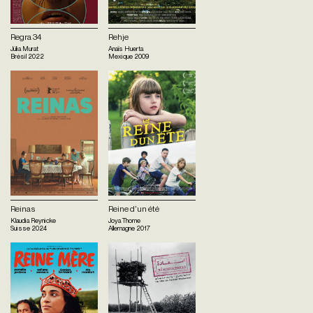
Regra 34
Rehje
Júlia Murat
Anaïs Huerta
Brésil
2022
Mexique
2009
Reinas
Reine d'un été
Klaudia Reynicke
Joya Thome
Suisse
2024
Allemagne
2017