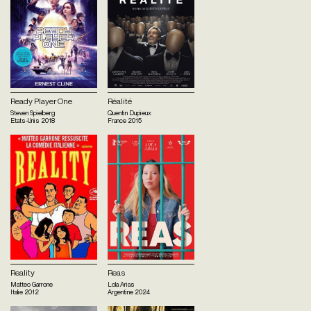
Ready Player One
Réalité
Steven Spielberg
Quentin Dupieux
Etats-Unis
2018
France
2015
Reality
Reas
Matteo Garrone
Lola Arias
Italie
2012
Argentine
2024