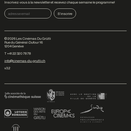
Inscrivez-vous à la newsletter et recevez chaque semaine le programme!
©
2026
Les Cinémas Du Grütli
Rue du Général-Dufour 16
1204 Genève
T +41 22 320 78 78
info@cinemas-du-grutli.ch
v3.2