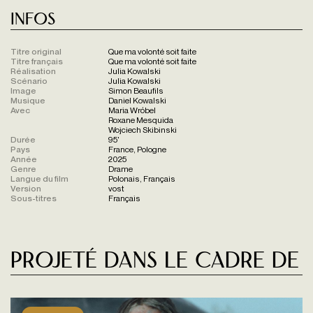
Infos
Titre original
Que ma volonté soit faite
Titre français
Que ma volonté soit faite
Réalisation
Julia Kowalski
Scénario
Julia Kowalski
Image
Simon Beaufils
Musique
Daniel Kowalski
Avec
Maria Wróbel
Roxane Mesquida
Wojciech Skibinski
Durée
95'
Pays
France, Pologne
Année
2025
Genre
Drame
Langue du film
Polonais, Français
Version
vost
Sous-titres
Français
Projeté dans le cadre de