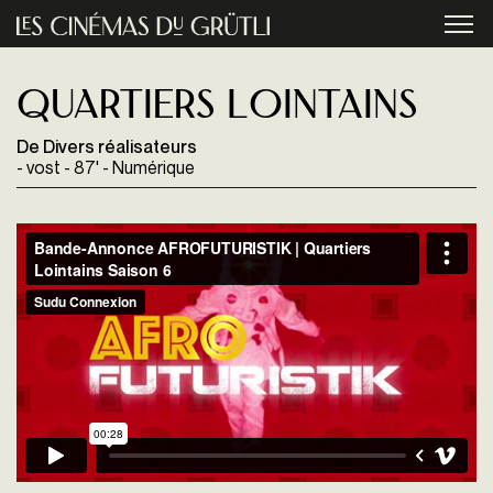
Aller au contenu principal
menu
Quartiers lointains
De Divers réalisateurs
- vost - 87' - Numérique