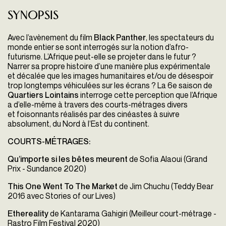
Synopsis
Avec l’avènement du film
Black Panther
, les spectateurs du
monde entier se sont
interrogés sur la notion d’afro
-
futurisme. L’Afrique peut
-elle se projeter dans le futur ?
Narrer sa
propre histoire d’
une manière plus expérimentale
et décalée que les images humanitaires et/ou de désespoir
trop longtemps véhiculées sur les écrans ? La 6e saison de
Quartiers Lointains
interroge cette perception que l’Afrique
a d’elle
-même à travers des courts-métrages divers
et
foisonnants réalisés par des cinéastes à suivre
absolument, du Nord à l’Est du continent.
COURTS-MÉTRAGES:
Qu’importe si les bêtes meurent
de Sofia Alaoui (Grand
Prix - Sundance 2020)
This One Went To The Market
de Jim Chuchu (Teddy Bear
2016 avec
Stories of our Lives
)
Ethereality
de Kantarama Gahigiri (Meilleur court-métrage -
Rastro Film Festival 2020)