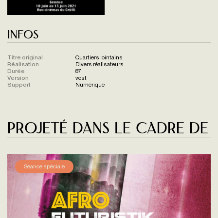
Infos
Titre original
Quartiers lointains
Réalisation
Divers réalisateurs
Durée
87'
Version
vost
Support
Numérique
Projeté dans le cadre de
Séance spéciale