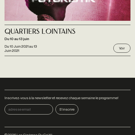
QUARTIERS LOINTAINS
Du 10 au 13 juin
Du
10 Juin 2021
au
13
Voir
Juin 2021
Inscrivez-vous à la newsletter et recevez chaque semaine le programme!
©
2026
Les Cinémas Du Grütli