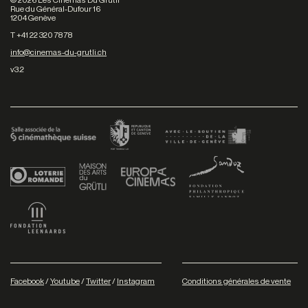
Rue du Général-Dufour 16
1204 Genève
T +41 22 320 78 78
info@cinemas-du-grutli.ch
v3.2
Facebook
/
Youtube
/
Twitter
/
Instagram
Conditions générales de vente