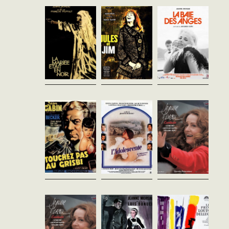
voient leur existence
Le jour de son mariage, alors
Jean Fournier, modeste
bouleversée par Catherine,
qu'elle sort à peine de l'église,
employé de banque, est initié
femme libre et insaisissable
Julie voit son mari assassiné
au jeu par son collègue Caron.
dont ils tombent tous deux
sous ses yeux... Personne ne
Favorisé par la chance, il part
amoureux.Jeanne...
sait pourquoi l'homme...
pour Nice contre l'avis de
son...
Touchez pas au
L'Adolescente
Lilian Gish
grisbi
Jeanne Moreau
Jeanne Moreau
France - 1979
France - 1984
Jacques Becker
vofr - 93'
vost - 58'
France - 1954
vf - 94'
En 1939, Marie, petite
New York, été 1983. Jeanne
Parisienne, vient passer ses
Moreau part à la rencontre de
Max-le-menteur et Riton
vacances dans un village
Lillian Gish afin de réaliser un
viennent de réussir le coup de
d'Auvergne auprès de sa
portrait filmé de l'actrice. La
leur vie : voler 50 millions de
grand-mère qui lui voue une
vedette du cinéma muet...
francs en lingots d'or à Orly.
grande tendresse....
Avec ce "grisbi", les deux...
Lumière
Le Journal
Ascenseur
Jeanne Moreau
d'une femme de
pour
France - 1976
chambre
l'échafaud
vost - 95'
Luis Buñuel
Louis Malle
France - 1964
France - 1958
Sarah Dedieu, une actrice
vf - 101'
vofr - 93'
dans la quarantaine, est au
sommet de sa carrière. Elle
À la fin des années 1920. Un
Florence aime Julien
vient d'ailleurs de recevoir un
train s'arrête dans une petite
Tavernier que son mari,
prestigieux prix
gare normande. Célestine, la
Simon Carala, un homme
d'interprétation....
nouvelle bonne du vénérable
riche et redoutable a pris