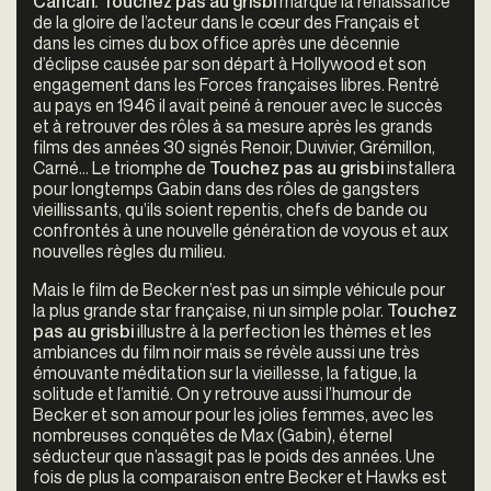
Cancan
.
Touchez pas au grisbi
marque la renaissance
de la gloire de l’acteur dans le cœur des Français et
dans les cimes du box office après une décennie
d’éclipse causée par son départ à Hollywood et son
engagement dans les Forces françaises libres. Rentré
au pays en 1946 il avait peiné à renouer avec le succès
et à retrouver des rôles à sa mesure après les grands
films des années 30 signés Renoir, Duvivier, Grémillon,
Carné… Le triomphe de
Touchez pas au grisbi
installera
pour longtemps Gabin dans des rôles de gangsters
vieillissants, qu’ils soient repentis, chefs de bande ou
confrontés à une nouvelle génération de voyous et aux
nouvelles règles du milieu.
Mais le film de Becker n’est pas un simple véhicule pour
la plus grande star française, ni un simple polar.
Touchez
pas au grisbi
illustre à la perfection les thèmes et les
ambiances du film noir mais se révèle aussi une très
émouvante méditation sur la vieillesse, la fatigue, la
solitude et l’amitié. On y retrouve aussi l’humour de
Becker et son amour pour les jolies femmes, avec les
nombreuses conquêtes de Max (Gabin), éternel
séducteur que n’assagit pas le poids des années. Une
fois de plus la comparaison entre Becker et Hawks est