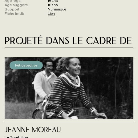
Âge légal
16 ans
Âge suggéré
16 ans
Support
Numérique
Fiche imdb
Lien
Projeté dans le cadre de
Rétrospective
Jeanne Moreau
Le Tourbillon