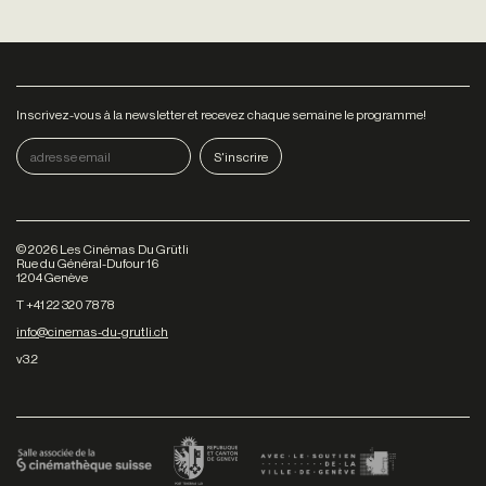
Inscrivez-vous à la newsletter et recevez chaque semaine le programme!
©
2026
Les Cinémas Du Grütli
Rue du Général-Dufour 16
1204 Genève
T +41 22 320 78 78
info@cinemas-du-grutli.ch
v3.2