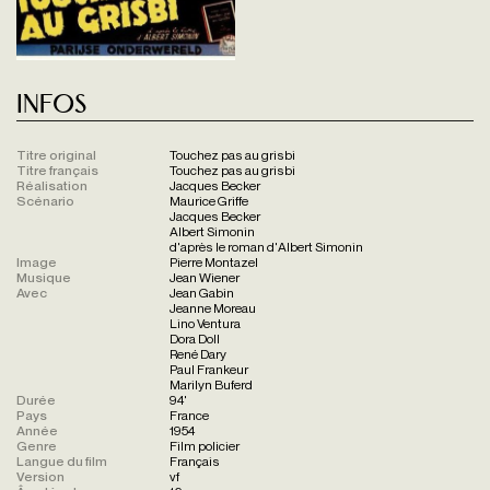
Infos
Titre original
Touchez pas au grisbi
Titre français
Touchez pas au grisbi
Réalisation
Jacques Becker
Scénario
Maurice Griffe
Jacques Becker
Albert Simonin
d'après le roman d'Albert Simonin
Image
Pierre Montazel
Musique
Jean Wiener
Avec
Jean Gabin
Jeanne Moreau
Lino Ventura
Dora Doll
René Dary
Paul Frankeur
Marilyn Buferd
Durée
94'
Pays
France
Année
1954
Genre
Film policier
Langue du film
Français
Version
vf