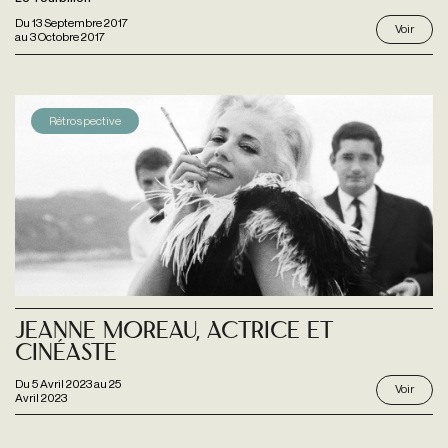
Du
13 Septembre 2017
Voir
au
3 Octobre 2017
Rétrospective
Jeanne Moreau, actrice et
cinéaste
Du
5 Avril 2023
au
25
Voir
Avril 2023