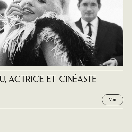
, actrice et cinéaste
Voir
3