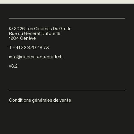
©
2026
Les Cinémas Du Grütli
Rue du Général-Dufour 16
1204 Genève
T +41 22 320 78 78
info@cinemas-du-grutli.ch
v3.2
Conditions générales de vente