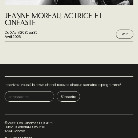
Jeanne Moreau, actrice et
cinéaste
Du
5 Avril 2023
au
25
Voir
Avril 2023
Inscrivez-vous à la newsletter et recevez chaque semaine le programme!
©
2026
Les Cinémas Du Grütli
Rue du Général-Dufour 16
1204 Genève