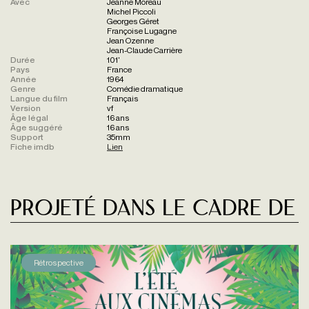
Avec
Jeanne Moreau
Michel Piccoli
Georges Géret
Françoise Lugagne
Jean Ozenne
Jean-Claude Carrière
Durée
101'
Pays
France
Année
1964
Genre
Comédie dramatique
Langue du film
Français
Version
vf
Âge légal
16 ans
Âge suggéré
16 ans
Support
35mm
Fiche imdb
Lien
Projeté dans le cadre de
Rétrospective