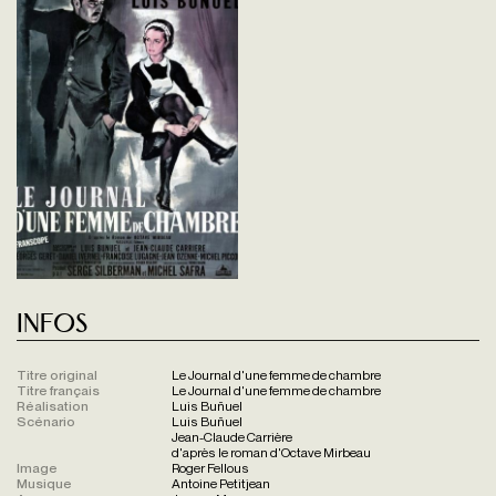
Infos
Titre original
Le Journal d'une femme de chambre
Titre français
Le Journal d'une femme de chambre
Réalisation
Luis Buñuel
Scénario
Luis Buñuel
Jean-Claude Carrière
d'après le roman d'Octave Mirbeau
Image
Roger Fellous
Musique
Antoine Petitjean