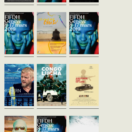
Mossoul après la
Ils n'ont pas
La virilité
guerre
choisi !
Cécile Denjean
France - 2018
Anne Poiret
Youlouka Damiba
vost - 71'
France - 2019
Burkina Faso - 2018
vost - 52'
vofr - 53'
Prononcez le mot « virilite
écoutez les hommes parl
Le 10 Juillet 2017, après 9
L’homosexualité reste un
Qu'en pensent-ils ? En
mois de combats, Mossoul,
sujet délicat sur le continent
valorisant la force, le mu
la deuxième ville d’Irak, est
africain. S’agit-il d’une
le pouvoir et la violence, l'.
libérée de Daech. La plus
abomination, d’un péché,
importante bataille urbaine
d’une pratique importée
depuis...
d'Occident ou...
A Northern Soul
Congo Lucha
Another Day o
Sean McAllister
Marlène Rabaud
Life
Royaume-Uni - 2018
Belgique - 2018
Raul De La Fuente
vost - 73'
vost - 62'
Pologne - 2018
vost - 85'
Nommée Ville de Culture pour
LUCHA est un mouvement
une année, Hull, une cité
citoyen de jeunes Congolais
Varsovie, 1975. Ryszard
industrielle du nord de
qui militent à travers des
Kapuscinski est un brill
l’Angleterre, entre en
actions non-violentes, et au
journaliste, idéaliste et
effervescence. Magasinier le
péril de leur vie, pour une
courageux. A force de
jour et fan de...
vision :...
détermination, il réussit 
convaincre son...
Hamada
A Dark Place
The Sweet Requ
Eloy Domínguez Serén
Javier Luque Martinez
Ritu Sari
Suède - 2018
Autriche - 2018
Inde - 2018
vost - 88'
vost - 57'
vost - 91'
Plein de vitalité, d'humour et
Produit par l'Organisation
Dolkar, une jeune femme
de situations inattendues,
pour la sécurité et la
tibétaine, travaille dans 