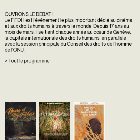
OUVRONS LE DÉBAT !
Le FIFDH est l’événement le plus important dédié au cinéma
et aux droits humains à travers le monde. Depuis 17 ans au
mois de mars, il se tient chaque année au cœur de Genève,
la capitale internationale des droits humains, en parallèle
avec la session principale du Conseil des droits de l’homme
de l’ONU.
> Tout le programme
House of My
Futur d'espoir
The Boy Who
Fathers
Guillaume Thébault
Harnessed the
Suisse - 2016
Suba Sivakumaran
Wind
vofr - 90'
Sri Lanka - 2018
Chiwetel Ejiofor
vost - 95'
Royaume-Uni - 2019
L’agriculture biologique peut-
vost - 113'
elle nourrir tout le monde?
Deux villages du Sri Lanka,
Quelles conséquences
l’un tamoul et l'autre
Le jeune William vit dan
sociales, économiques et
cingalais, sont en conflit.
village du Malawi aux côt
écologiques présager avec
Lorsque l'infertilité frappe les
de sa mère (Aïssa Maïga)
une agriculture...
deux camps, les Dieux leur
son père (Chiwetel Ejiofo
envoient...
Lorsqu’une terrible...