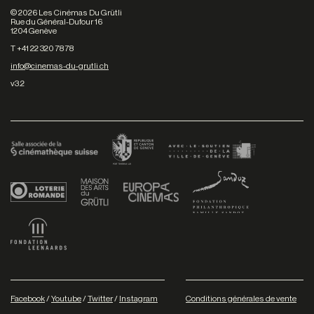
©
2026
Les Cinémas Du Grütli
Rue du Général-Dufour 16
1204 Genève
T +41 22 320 78 78
info@cinemas-du-grutli.ch
v3.2
Facebook
/
Youtube
/
Twitter
/
Instagram
Conditions générales de vente