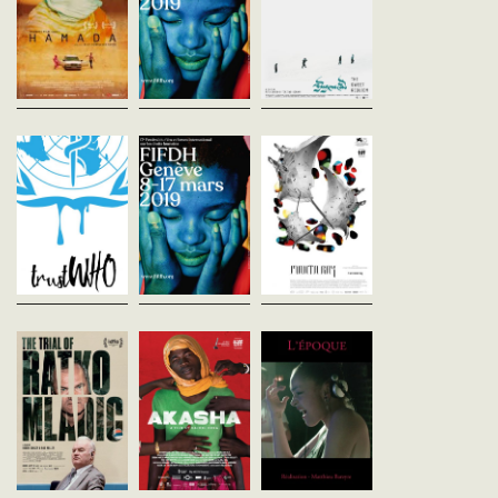
Hamada dresse le portrait
coopération en Europe
salon de beauté en Inde.
insolite d'un groupe de
(OSCE), A Dark Place donne la
Soudain, au détour d'une
jeunes qui vivent dans un
parole à des journalistes
elle croise un fantôme d
camp de...
femmes victimes...
passé...
TrustWHO
Filmmakers at risk
Manta Ray
Lilian Franck
Phuttiphong Aroonphen
Allemagne - 2018
Thailande - 2018
vost - 85'
- 90'
vost - 105'
L’Organisation mondiale de la
Quels risques prennent les
En Thaïlande, sur les riv
Santé (OMS, en anglais WHO)
cinéastes qui travaillent dans
d'une mer où des millier
est l’organisme international
des zones de conflit?
Rohingyas se sont noyé·
indépendant chargé de la
Comment se protéger
un pêcheur retrouve un
santé publique.
lorsque l’on travaille dans des
homme inconscient. Il se
International,...
pays où la...
d’une...
The Trial of Ratko
aKasha
L'Époque
Mladić
Hajooj Kuka
Matthieu Bareyre
Afrique du Sud - 2018
France - 2017
Henry Singer
vost - 78'
vost - 95'
Royaume-Uni - 2018
vost - 98'
Au Soudan, Adnan, soldat
À quoi, ou à qui sert la ju
rebelle, est fou amoureux de
internationale ? En 2012,
À quoi, ou à qui sert la justice
son AK-47 et de sa fiancée
procès historique débute
internationale ? En 2012, un
Lina. Rentré en retard d’une
Haye, celui du général R
procès historique débute à La
permission, il est poursuivi
Mladić, qui a mené...
Haye, celui du général Ratko
par son...
Mladić, qui a mené...
Carmen & Lola
Coming Out