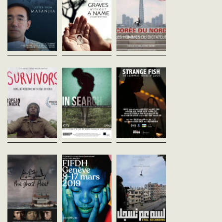
La découverte d’une lettre
« J’ai fait ce voyage pour
SOS cachée dans des objets «
m’asseoir avec les morts... »
Une enquête implacable
made in China » achetés en
Rithy Panh dresse depuis 30
menée sur plusieurs an
Oregon, va déclencher une
ans une puissante fresque
pour comprendre le
incroyable réaction en chaîne.
consacrée au génocide
financement secret du
L’...
cambodgien,...
programme nucléaire no
coréen. Révélant l’...
Survivors
In Search
Strange Fish
Banker White
Beryl Magoko
Giulia Bertoluzzi
USA - 2018
Allemagne - 2018
Italie - 2018
vost - 84'
vost - 90'
vost - 55'
Un collectif de cinéastes du
Poussée par la pression de
Quel effet peut avoir la v
Sierra Leone ont suivi le
ses pairs, la réalisatrice
d’un cadavre flottant dan
quotidien d’un groupe de
kenyane Beryl Magoko a été
l’eau comme un étrange
secouristes durant la crise
excisée alors qu’elle était
poisson ? À travers les v
d’Ebola en 2014. En mettant
jeune fille. Pensant qu’il s’...
des héros anonymes de
en lumière...
Zarzis, village...
Ghost Fleet
Dick Marty, un cri
Still Recordin
Jeffrey Waldron
pour la justice
Ghiath Ayoub
USA - 2018
Liban - 2018
Fulvio Bernasconi
vost - 88'
vost - 123'
Suisse - 2018
vost - 51'
Savez-vous d'où viennent les
Film-testament au mon
crevettes que vous achetez
virtuose, Still Recording
Après le 11 septembre, la CIA
au supermarché ? Si c'est
entraîne à la rencontre de
signe des accords secrets
l’Asie du Sud-Est, elles ont
Saeed et Milad, qui ont
avec plusieurs États
peut-être été pêchées par
installé pendant quatre 
européens qui autorisent
des...
leur...
l’enlèvement et la torture
d’islamistes...