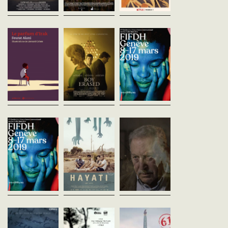
Le Parfum d'Irak
Boy Erased
Opération Papy
Feurat Alani
Joel Edgerton
Juan José Lozano
France - 2018
USA - 2018
Suisse - 2019
vf - 60'
vost - 115'
vf - 53'
Ces 40 dernières années,
Jared, 19 ans, est le fils d’un
À Genève, plus de 13’00
l’Irak a été marqué par les
pasteur baptiste et d’une
personnes sans statut le
conflits et la dictature. Le
mère au foyer dévouée,
travaillent comme noun
franco-irakien Feurat Alani
incarnés par Russell Crowe et
femmes de ménage,
analyse cette réalité à
Nicole Kidman. Lorsque le
jardinier·ère·s, ouvrier·èr
travers...
couple...
contribuant...
Un tramway à
Hayati (ma vie)
Lettre d'un ami
Jérusalem
Liliana Torres
Gaza
Espagne - 2017
Amos Gitaï
Amos Gitaï
vost - 56'
France - 2018
Israël - 2018
vost - 93'
vost - 34'
Contrainte de fuir la guerre en
Syrie, la famille Mohsen vit
En desservant la ville d'est en
Des textes puissants et
déchirée entre la Turquie et
ouest, le tramway de
poétiques, écrits par de
l’Espagne. Alors que le père
Jérusalem traverse chaque
écrivain·es et penseur·
rejoint l’Espagne avec son...
jour des dizaines de religions
palestinien·nes et
et de cultures, qui se côtoient
israélien·nes, narrés sur
de...
d’images d’...
Letter from
Les tombeaux sans
Corée du Nord 
Masanjia
noms
les hommes du
Leon Lee
Rithy Panh
dictateur
Canada - 2018
Cambodge - 2018
Marjolaine Grappe
vost - 75'
vost - 115'
France - 2018
vf - 50'