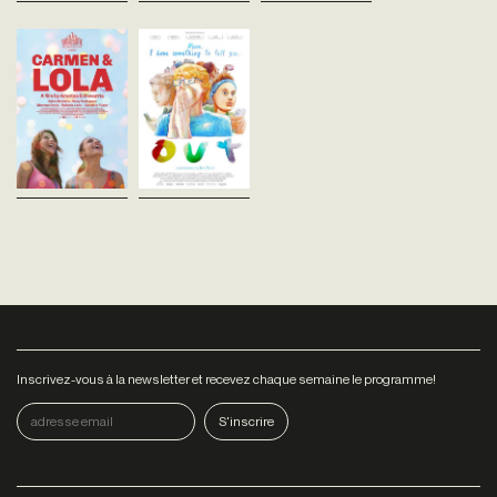
Arantxa Echevarría
Denis Parrot
Espagne - 2018
France - 2018
vost - 103'
vost - 63'
Carmen a 17 ans, et elle vit
Comment annoncer son
dans une communauté
homosexualité à ses proches
gitane de la banlieue de
? Pour les personnes LGBTQ+
Madrid. Elle sait qu’elle est
le coming out est une étape
destinée à se marier et élever
essentielle dans l’acceptation
des...
de soi et...
Inscrivez-vous à la newsletter et recevez chaque semaine le programme!