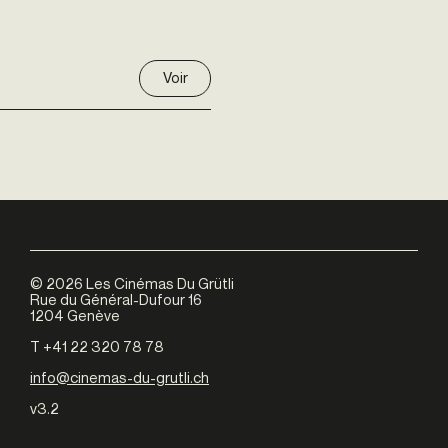
Voir
©
2026
Les Cinémas Du Grütli
Rue du Général-Dufour 16
1204 Genève
T +41 22 320 78 78
info@cinemas-du-grutli.ch
v3.2