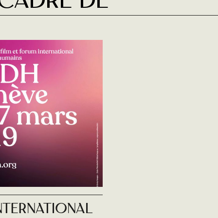
 cadre de
International