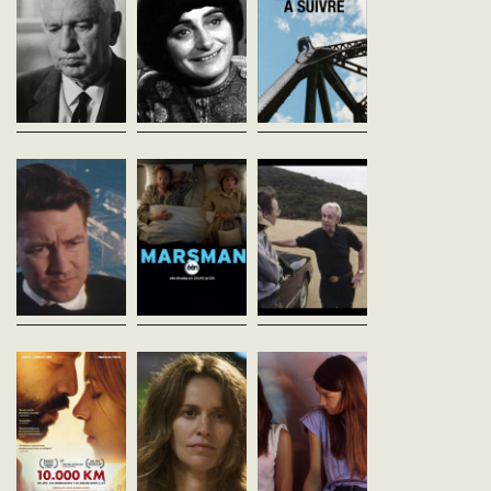
Cinéastes, de notre tempsEn
maître chorégraphe, Berkeley
Cinéastes, de notre
PREMIERE
revient sur son parcours qui
tempsAlors que la télévision
SUISSECompétition
l’a mené jusqu’à Hollywood et
passe à la couleur, André S.
internationale de longs
ses musicals, où s’...
Labarthe se réjouit de pouvoir
métragesDeux temps d
enfin parler du noir et blanc –
l'adolescence dans une
au...
rurale du Québec: l'école 
nécessaire...
David Lynch, don't
Marsman
BOETTICHER RIDE
look at me
Mathias Sercu
AGAIN
Belgique - 2014
Guy Girard
Claude Ventura
vost
France - 1989
France - 1995
vost - 59'
vf - 60'
PREMIERE SUISSESaison 1
(Episodes 1 & 2 / 8) / 2 x 45
Cinéastes, de notre
Cinéastes, de notre te
min / Compétition
tempsTout est agencé pour
the road en plein Ouest
internationale de séries
créer une atmosphère
américain, l’équipe
TVMarsman n'a plus de
inquiétante autour du
des Cinéastes confie la
boulot, sa femme est...
personnage de David Lynch,
caméra à Claude Ventura
cinéaste pour qui toute chose
l’émission...
est...
10.000 KM
The leftovers
Mercuriales
Carlos Marques-Marcet
Peter Berg
Virgil Vernier
Espagne - 2014
Etats-Unis - 2014
France - 2014
vost - 99'
vost - 70'
vf - 108'
PREMIERE
Saison 1 (Episode 1 / 10) / 1 x
PREMIERE
SUISSECompétition
70 min Highlight screenings,
SUISSECompétition
internationale de longs
Série TV hors compétition2%
internationale de longs
métragesAlexandra et Sergi
de l'humanité disparaît en
métragesDeux filles étr
s'aiment. Mais une terrible
une seconde, sans
et belles, et au loin, sur l
distance s'est installée entre
explication....
périph, deux tours qui s
eux: celle...
dressent,...