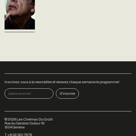
Cinéastes, de notre
tempsConversation intime
avec Alain Cavalier. Chez lui, il
nous livre ses méthodes de
travail pour appréhender un
cinéma, aux...
Inscrivez-vous à la newsletter et recevez chaque semaine le programme!
©
2026
Les Cinémas Du Grütli
Rue du Général-Dufour 16
1204 Genève
T +41 22 320 78 78