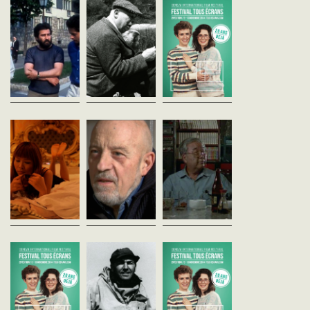
Jean-Louis Comolli
L'EXCEPTION
vost - 89'
France - 1971
Jacques Rivette
vost - 53'
France - 1967
MECCARILLOS (Aurélie
vf - 95'
Pernet, Suisse, 2014, 19')
Cinéastes, de notre
mort de son mari, Suza
tempsDes rues de Budapest
Cinéastes, de notre
ouvre son bar comme à 
à la campagne, la parole est
tempsTroisième volet du
habitude, laissant ses 
donnée aux cinéastes
triptyque consacré à celui qui,
filles...
hongrois. Ceux-ci sondent le
selon Rivette, incarne une
passé pour affronter le...
idée très exigeante du
Love Hotel
Le système
SHOHEI IMAMURA,
cinéma. Montée par Jean...
experience
Moullet
LIBRE PENSEUR
Phil Cox
André S. Labarthe
Paulo Rocha
France - 2014
France - 2009
France - 1995
vost - 75'
vf - 60'
vost - 60'
PREMIERE SUISSETBA /
Cinéastes, de notre
Cinéastes, de notre tem
Compétition internationale
tempsLuc Moullet, qui évalue
des mises en scène de s
transmédiaLes Love
l’écriture d’un scénario en
quotidienne qui servent
Hotels permettent aux
gramme, est un cinéaste de
cadre à l’interview, Imam
Japonais de vivre une intimité
la juste mesure et de
nous parle de son rappor
qu'ils n'ont pas...
l’absurde. Il fait...
aux...
THE 48 HOUR FILM
Pierre Perrault,
Table-ronde : L
PROJECT 1
l'action parlée
cinéphilie et ses
Jean-Louis Comolli
lieux d'expressi
France - 1968
vost
vf - 52'
vost
Le Festival Tous Ecrans /
Cinéastes, de notre tempsLe
Geneva International Film
son tout comme le sens des
Rétrospective Cinéastes
Festival et le 48 Hour Film
mots sont fondamentaux
notre temps C'est en par
Project proposent des soirées
pour Pierre Perrault qui
de l’œuvre de Janine Bazi