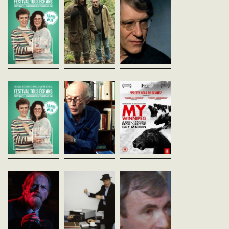
vost - 77'
France - 1999
Une épaisse forêt, où se
vf - 68'
croisent sans se voir une fille
ÁRTÚN (Guðmundur Arnar
et sa mère dépressive, un
Guðmundsson, Islande/Danemark,
Cinéastes, de notre temp
docteur aidé par un inquiétant
2014, 21')Dans son village
est question de
bûcheron ainsi que deux
isolé, un garçon n'a qu'une
métaphysique entre Dav
criminels...
chose en tête: embrasser
Cronenberg et l’écrivain 
une...
Grünberg. Un entretien
stimulé par le téléviseur..
FILM LAURÉAT DU
ROHMER, PREUVES à
My winnipeg
PRIX GENÈVE-EUROPE
L'APPUI (1)
Guy Maddin
Canada - 2007
André S. Labarthe
vost - 79'
France - 1994
vost - 120'
vf - 59'
Highlight screenings, L
métrage hors
Le Prix Genève Europe
Cinéastes, de notre
compétitionWinnipeg, s
couronne chaque année un
tempsDans cet entretien,
froid polaire, son parc
scénariste européen faisant
minutieusement préparé par
minuscule, ses
ses armes dans une fiction
Rohmer (carnets de notes,
somnambules, ses spiri
télévisée. Le lauréat, qui sera
scénarios, photos,
ses fantômes. A...
connu quelques...
enregistrements audio,
essais...
The strain
ROHMER, PREUVES à
Né en 1914, Norm
Guillermo Del Toro
L'APPUI (2)
McLaren
Etats-Unis - 2014
André S. Labarthe
André S. Labarthe
vost
France - 1994
France - 1972
vf - 58'
vf - 56'
PREMIERE SUISSESaison 1
(Episodes 1 & 2 / 13) / 2 x 60
Cinéastes, de notre
Cinéastes, de notre
min / Compétition
temps Après le texte, le son
tempsPortrait quasi ani
internationale de séries TV Le
et la musique (Conte de
Norman McLaren qui rev
thriller conceptuel met en
printemps, Pauline à la
sur ses débuts faits de
scène le...
plage), Rohmer poursuit sa
continuelles