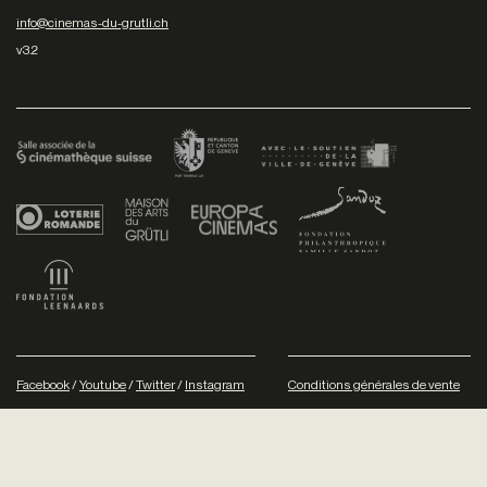
info@cinemas-du-grutli.ch
v3.2
Facebook
/
Youtube
/
Twitter
/
Instagram
Conditions générales de vente
Dev
+P plusproduit
- Design
TWKS