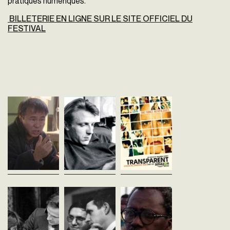
pratiques numériques.
BILLETERIE EN LIGNE SUR LE SITE OFFICIEL DU
FESTIVAL
HHH, Portrait de
ET POURTANT ILS
TRANSPARENT
Hou Hsiao-Hsien
TOURNENT
Jill Soloway
Etats-Unis - 2014
Olivier Assayas
Claude Nahon
vost
France - 1996
France - 1966
vf - 91'
vf - 95'
PREMIERE SUISSESaiso
(Episodes 1, 2 & 3 / 10) / 
Cinéastes, de notre
Cinéastes, de notre tempsDix
min / Compétition
tempsHou Hsiao-Hsien,
jeunes cinéastes s’expriment
internationale de séries
ranimant le passé de son
sur leur métier et son
TVQuand Mort convoque
enfance et de l’île de Taïwan,
système de financement.
trois (grands)...
sillonne les quartiers
Autant de libertés que de
populaires à la rencontre de...
contraintes...
françois Truffaut,
Tours (Festival de)
SOULEYMANE CIS
dix ans dix films
André S. Labarthe
Rithy Panh
France - 1968
France - 1991
Jean-Pierre Chartier
vf - 76'
vf - 53'
France - 1970
vf - 58'
Cinéastes, de notre tempsÀ
Cinéastes, de notre
l’occasion de sa 14ème
tempsAvant de s’incarn
Cinéastes, de notre tempsÀ
édition, le Festival – première
dans Baara, Yeelen et Fi
l’œuvre sur le tournage
manifestation exclusivement
les protagonistes ont d’
de L’Enfant sauvage, Truffaut