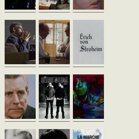
réflexion en...
expérimentations qui l’o
mené de...
PSI
Chahine & co
Erich Von
Marcus Baldini
Jean-Louis Comolli
Stroheim
Brésil - 2014
France - 1992
Robert Valey
vost
vost - 52'
France - 1965
vost - 90'
Saison 1 (Episodes 1 & 2 / 13) /
Cinéastes, de notre
2 x 55 min / Compétition
tempsPortrait rapproché du
Cinéastes, de notre tem
internationale de séries
cinéaste égyptien. Si l’étape
portrait post mortem du
TV São Paulo, ville
du scénario est longue et
célèbre réalisateur et ac
tentaculaire. Psychanalyste
laborieuse, réglant à l’avance
Erich von Stroheim est 
de talent...
tous les...
l’occasion de remettre en.
GEORGES FRANJU, LE
Série noire
Je est à nous, c
VISIONNAIRE
Jean-François Rivard
marker et les
Canada - 2014
André S. Labarthe
groupes
vost
France - 1996
medvedkine
vf - 49'
Sébastien Juy
PREMIERE SUISSESaison 1
France - 2014
(Episodes 1 & 2 / 12) / 2 x 43
Cinéastes, de notre
vf - 60'
min / Compétition
tempsGeorges Franju le
internationale de séries
visionnaire, du documentaire
Cinéastes, de notre tem
TVDenis et Patrick ont signé
au fantastique. Maître de son
En 1967, Chris Marker tr
l'une des...
discours, il s’explique sur ses
avec la grève de la Rhodi
films: la...
de Besançon un ferment
initier une expérience
BUSBY BERKELEY
BLEU COMME UNE
La marche à
collective...
Hubert Knapp
ORANGE
suivre
France - 1971
André S. Labarthe
Jean-François Caissy
vf - 60'
France - 1968
Canada - 2014
vf - 58'
vost - 76'