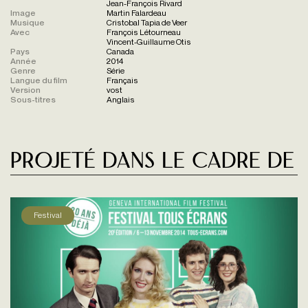
Jean-François Rivard
Image
Martin Falardeau
Musique
Cristobal Tapia de Veer
Avec
François Létourneau
Vincent-Guillaume Otis
Pays
Canada
Année
2014
Genre
Série
Langue du film
Français
Version
vost
Sous-titres
Anglais
Projeté dans le cadre de
Festival