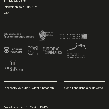
T +41 22 320 78 78
info@cinemas-du-grutli.ch
v3.2
Facebook
/
Youtube
/
Twitter
/
Instagram
Conditions générales de vente
Dev
+P plusproduit
- Design
TWKS