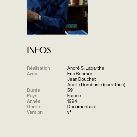
Infos
Réalisation
André S. Labarthe
Avec
Eric Rohmer
Jean Douchet
Arielle Dombasle (narratrice)
Durée
59'
Pays
France
Année
1994
Genre
Documentaire
Version
vf