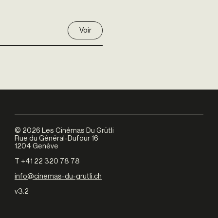
Voir
©
2026
Les Cinémas Du Grütli
Rue du Général-Dufour 16
1204 Genève
T +41 22 320 78 78
info@cinemas-du-grutli.ch
v3.2