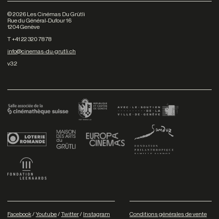
©
2026
Les Cinémas Du Grütli
Rue du Général-Dufour 16
1204 Genève
T +41 22 320 78 78
info@cinemas-du-grutli.ch
v3.2
Facebook
/
Youtube
/
Twitter
/
Instagram
Conditions générales de vente