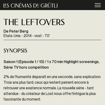
Aller au contenu principal
menu
The leftovers
De Peter Berg
Etats-Unis - 2014 - vost - 70'
Synopsis
Saison 1 (Episode 1 / 10) / 1 x 70 min Highlight screenings,
Série TV hors compétition
2% de l'humanité disparaît en une seconde, sans explication.
Trois ans plus tard, ceux qui restent peinent encore à
retrouver une existence normale. La nouvelle série - tant
attendue - du créateur de Lost nous offre l'intrigue la plus
fascinante du moment.