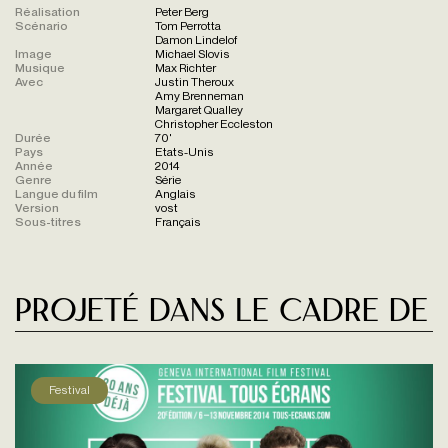
Réalisation
Peter Berg
Scénario
Tom Perrotta
Damon Lindelof
Image
Michael Slovis
Musique
Max Richter
Avec
Justin Theroux
Amy Brenneman
Margaret Qualley
Christopher Eccleston
Durée
70'
Pays
Etats-Unis
Année
2014
Genre
Série
Langue du film
Anglais
Version
vost
Sous-titres
Français
Projeté dans le cadre de
Festival