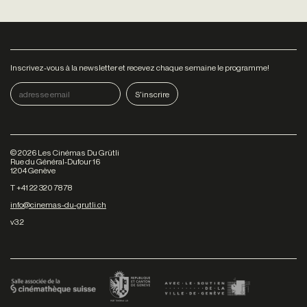
Inscrivez-vous à la newsletter et recevez chaque semaine le programme!
©
2026
Les Cinémas Du Grütli
Rue du Général-Dufour 16
1204 Genève
T +41 22 320 78 78
info@cinemas-du-grutli.ch
v3.2