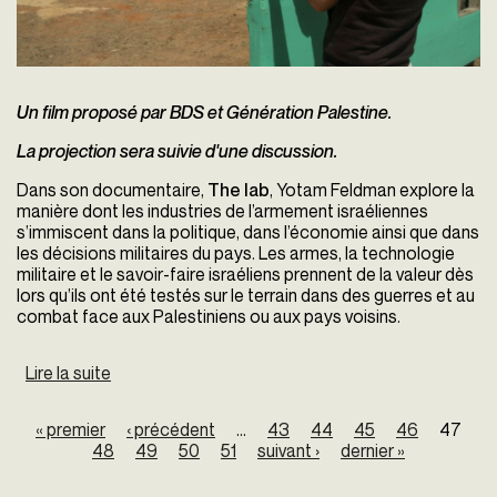
Un film proposé par BDS et Génération Palestine.
La projection sera suivie d'une discussion.
Dans son documentaire,
The lab
, Yotam Feldman explore la
manière dont les industries de l’armement israéliennes
s’immiscent dans la politique, dans l’économie ainsi que dans
les décisions militaires du pays. Les armes, la technologie
militaire et le savoir-faire israéliens prennent de la valeur dès
lors qu’ils ont été testés sur le terrain dans des guerres et au
combat face aux Palestiniens ou aux pays voisins.
Lire la suite
de Film Et Débat
Pages
« premier
‹ précédent
…
43
44
45
46
47
48
49
50
51
suivant ›
dernier »