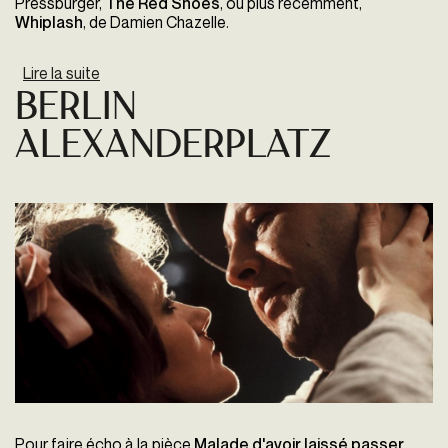
Pressburger,
The Red Shoes
, ou plus récemment,
Whiplash
, de Damien Chazelle.
Lire la suite
de Fête De La Musique
Berlin
Alexanderplatz
Pour faire écho à la pièce
Malade d'avoir laissé passer