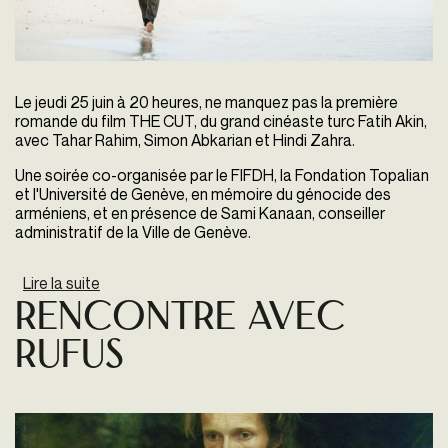
Le jeudi 25 juin à 20 heures, ne manquez pas la première
romande du film THE CUT, du grand cinéaste turc Fatih Akin,
avec Tahar Rahim, Simon Abkarian et Hindi Zahra.
Une soirée co-organisée par le FIFDH, la Fondation Topalian
et l'Université de Genève, en mémoire du génocide des
arméniens, et en présence de Sami Kanaan, conseiller
administratif de la Ville de Genève.
Lire la suite
de 100 Ans Du GÉnocide Des ArmÉniens, Plus
Jamais Ça!
Rencontre Avec
Rufus