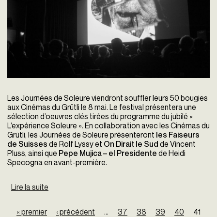
Les Journées de Soleure viendront souffler leurs 50 bougies
aux Cinémas du Grütli le 8 mai. Le festival présentera une
sélection d’oeuvres clés tirées du programme du jubilé «
L’expérience Soleure ». En collaboration avec les Cinémas du
Grütli, les Journées de Soleure présenteront
les Faiseurs
de Suisses
de Rolf Lyssy et
On Dirait le Sud
de Vincent
Pluss, ainsi que
Pepe Mujica – el Presidente
de Heidi
Specogna en avant-première.
Lire la suite
de 50ème Anniversaire Des Journées De Soleure
Pages
« premier
‹ précédent
…
37
38
39
40
41