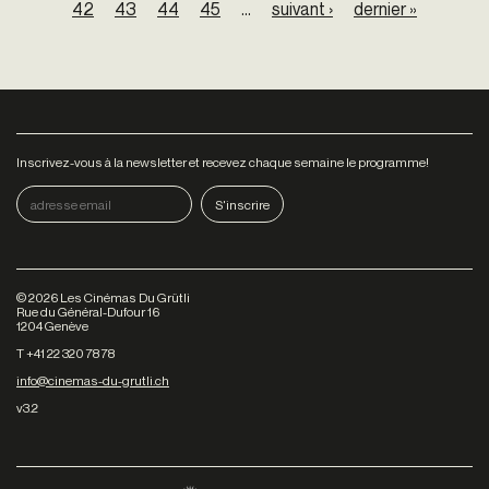
42
43
44
45
…
suivant ›
dernier »
Inscrivez-vous à la newsletter et recevez chaque semaine le programme!
©
2026
Les Cinémas Du Grütli
Rue du Général-Dufour 16
1204 Genève
T +41 22 320 78 78
info@cinemas-du-grutli.ch
v3.2