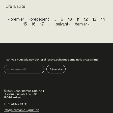
Lire la suite
de CineForum
Pages
« premier
‹ précédent
…
9
10
11
12
13
14
15
16
17
…
suivant ›
dernier »
Inscrivez-vous à la newsletter et recevez chaque semaine le programme!
©
2026
Les Cinémas Du Grütli
Rue du Général-Dufour 16
1204 Genève
T +41 22 320 78 78
info@cinemas-du-grutli.ch