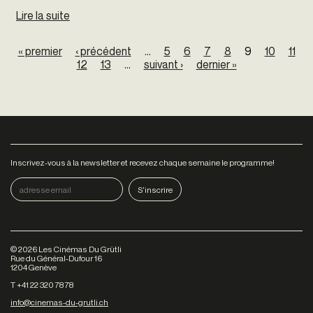
Lire la suite
de LE VOYEUR
Pages
« premier
‹ précédent
…
5
6
7
8
9
10
11
12
13
…
suivant ›
dernier »
Inscrivez-vous à la newsletter et recevez chaque semaine le programme!
©
2026
Les Cinémas Du Grütli
Rue du Général-Dufour 16
1204 Genève
T +41 22 320 78 78
info@cinemas-du-grutli.ch