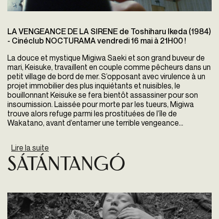
LA VENGEANCE DE LA SIRENE de Toshiharu Ikeda (1984)
- Cinéclub NOCTURAMA vendredi 16 mai à 21H00 !
La douce et mystique Migiwa Saeki et son grand buveur de
mari, Keisuke, travaillent en couple comme pêcheurs dans un
petit village de bord de mer. S’opposant avec virulence à un
projet immobilier des plus inquiétants et nuisibles, le
bouillonnant Keisuke se fera bientôt assassiner pour son
insoumission. Laissée pour morte par les tueurs, Migiwa
trouve alors refuge parmi les prostituées de l’île de
Wakatano, avant d’entamer une terrible vengeance…
Lire la suite
de La Vengeance de la sirène
Sátántangó