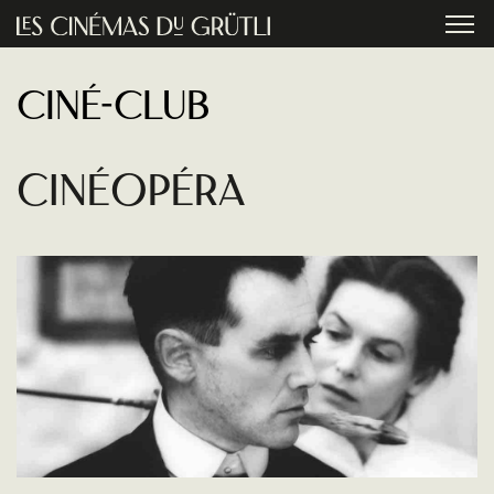
Aller au contenu principal
menu
Ciné-club
CinéOpéra