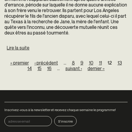
d'errance, période sur laquelle il ne donne aucune explication
à son frère venu le retrouver. Ils partent pour Los Angeles
récupérer le fils de l'ancien disparu, avec lequel celui-ci il part
au Texas à la recherche de Jane, la mère de l'enfant. Une
quête vers l'inconnu, une découverte mutuelle réunit ces
deux êtres au passé tourmenté.
Lire la suite
de Paris, Texas
Pages
« premier
‹ précédent
…
8
9
10
11
12
13
14
15
16
…
suivant ›
dernier »
Inscrivez-vous à la newsletter et recevez chaque semaine le programme!