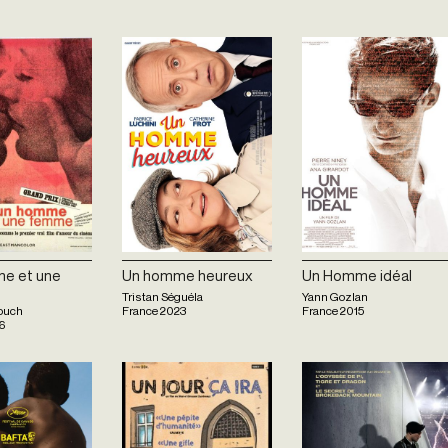
e et une
Un homme heureux
Un Homme idéal
Tristan Séguéla
Yann Gozlan
ouch
France
2023
France
2015
6