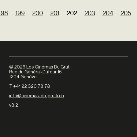
198
199
200
201
202
203
204
205
©
2026
Les Cinémas Du Grütli
Rue du Général-Dufour 16
1204 Genève
T +41 22 320 78 78
info@cinemas-du-grutli.ch
v3.2