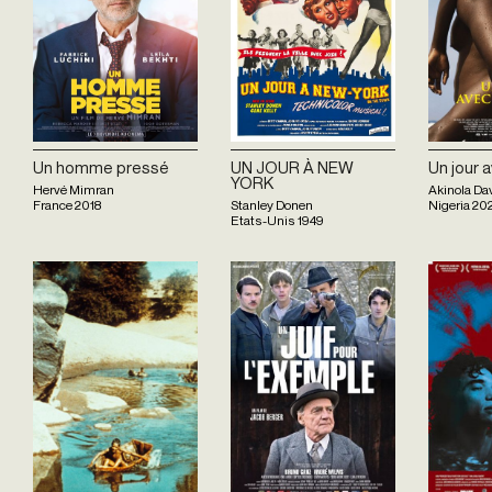
Un homme pressé
UN JOUR À NEW
Un jour 
YORK
Hervé Mimran
Akinola Dav
France
2018
Stanley Donen
Nigeria
20
Etats-Unis
1949