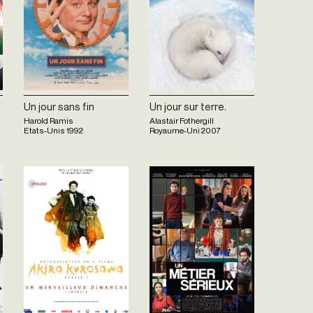
Un jour sans fin
Un jour sur terre.
Harold Ramis
Alastair Fothergill
Etats-Unis
1992
Royaume-Uni
2007