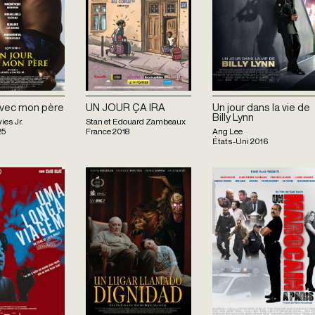
avec mon père
UN JOUR ÇA IRA
Un jour dans la vie de
Billy Lynn
ies Jr.
Stan et Edouard Zambeaux
25
France
2018
Ang Lee
États-Uni
2016