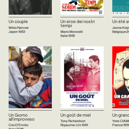
Un couple
Un eroe dei nostri
Un été 
tempi
Mikio Naruse
Jasna Kraj
Japon
1953
Mario Monicelli
Belgique
2
Italie
1955
Un Giorno
Un goût de miel
Un grand
all'improvviso
Tony Richardson
Yves CIAM
Ciro D'Emilio
Royaume-Uni
1961
France
195
Italie
2018