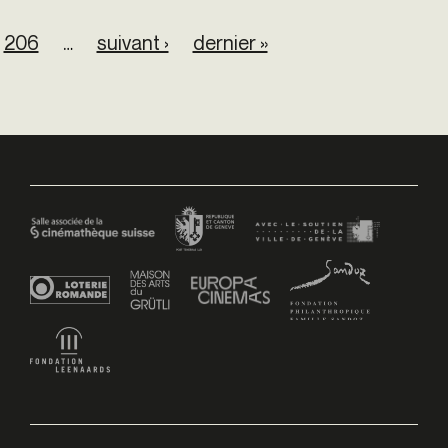
206
…
suivant ›
dernier »