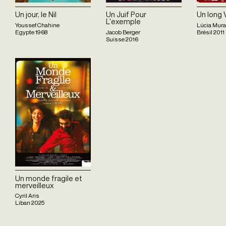
Un jour, le Nil
Un Juif Pour
Un long
L'exemple
Youssef Chahine
Lúcia Mura
Egypte
1968
Jacob Berger
Brésil
2011
Suisse
2016
Un monde fragile et
merveilleux
Cyril Aris
Liban
2025