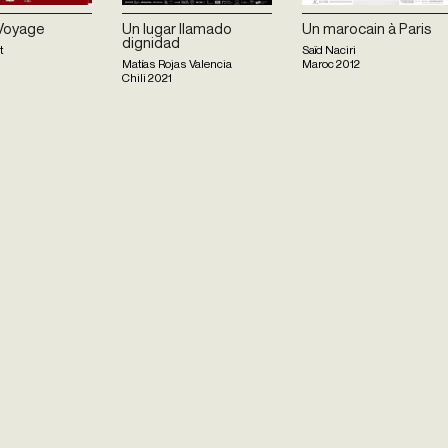
 Voyage
Un lugar llamado
Un marocain à Paris
dignidad
t
Saïd Naciri
Matías Rojas Valencia
Maroc
2012
Chili
2021