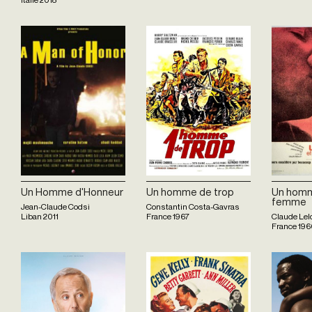
Un Homme d'Honneur
Un homme de trop
Un homm
femme
Jean-Claude Codsi
Constantin Costa-Gavras
Liban
2011
France
1967
Claude Lel
France
196