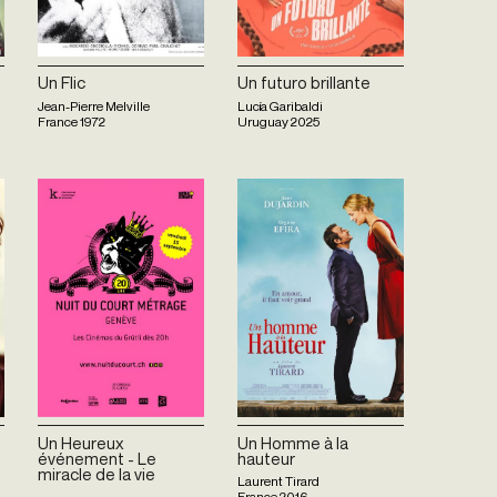
Un Flic
Un futuro brillante
Jean-Pierre Melville
Lucía Garibaldi
France
1972
Uruguay
2025
Un Heureux
Un Homme à la
événement - Le
hauteur
miracle de la vie
Laurent Tirard
France
2016