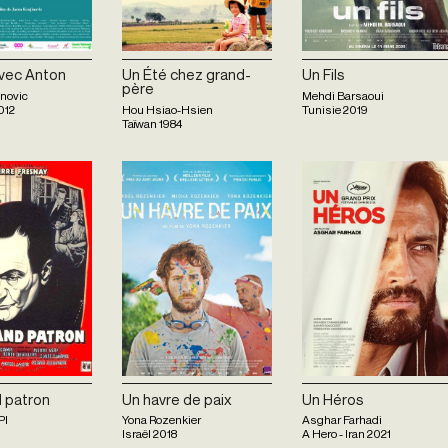
avec Anton
Un Été chez grand-
Un Fils
père
inovic
Mehdi Barsaoui
012
Hou Hsiao-Hsien
Tunisie
2019
Taïwan
1984
 patron
Un havre de paix
Un Héros
PI
Yona Rozenkier
Asghar Farhadi
1
Israël
2018
A Hero - Iran
2021