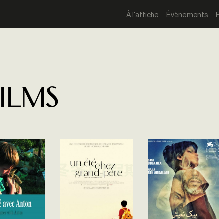
À l'affiche
Évènements
films