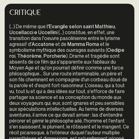
Critique
(…) De même que
l'Evangile selon saint Matthieu
,
Uccellacci e Uccellini
(…) constitue, en effet, une
transition dans l'oeuvre pasolinienne entre le lyrisme
agressif d'
Accatone
et de
Mamma Roma
et le
symbolisme mythique des ouvrages suivants (
Oedipe
roi
,
Théorème
,
Porcherie
). Drame et tragédie sont
absents de ce film qui s'apparente aux fabliaux du
Moyen Age et qu'on pourrait définir comme une farce
philosophique... Sur une route interminable, un père et
son fils cheminent en compagnie d'un corbeau doué de
la parole et d'esprit fort raisonneur. L'oiseau, qui a tout
vu, tout lu et qui a des idées sur tout, s'efforce de faire
partager sa science et sa conception du monde aux
deux voyageurs qui, eux, sont ignares et peu sensibles
aux spéculations intellectuelles. Au terme de diverses
aventures, il arrive ce qui devait arriver : las d'entendre
pérorer et gémir le philosophe ailé, l'homme et l'enfant
s'en saisissent, le plument, le rôtissent et le mangent. Ce
récit picaresque, à l'intérieur duquel l'auteur multiplie
parenthèses et digressions, est naturellement jalonné