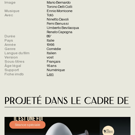
Image
Mario Bernardo
Tonino Delli Colli
Musique
Ennio Morricone
Avec
Totò
Ninetto Davoli
Femi Benussi
Umberto Bevilacqua
Renato Capogna
Durée
89'
Pays
Italie
Année
1966
Genre
Comédie
Langue du film
Italien
Version
vost
Sous-titres
Français
Âge légal
16 ans
Support
Numérique
Fiche imdb
Lien
Projeté dans le cadre de
Séance spéciale