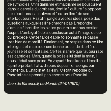
de symboles. Christianisme et marxisme se bousculent
dans la cervelle du corbeau, dont la " culture " s'oppose
aux réactions instinctives et " naturelles " de ses
interlocuteurs. Pasolini jongle avec les idées, pose des
questions auxquelles il ne cherche pas à répondre,
s'amuse à brouiller les pistes pour mieux nous exciter
l'esprit. L'ambiguïté de la conclusion est à l'image de ce
qui précède. Cette farce-fable foisonnante se passe
très bien de moralité. Finalement, on respire dans ce film
intelligent et malicieux une bonne odeur de liberté, de
jeunesse et de fantaisie. Certes, il arrive que l'auteur rate
ses cabrioles. Mais, quand la poésie lui tient la main, il
nous séduit sans peine. En voyant Uccellacci e Uccellini
(qu'interprétait Toto, disparu depuis), on songe, par
moments, à Chaplin et à Fellini. C'était l'époque où
Pasolini ne se prenait pas encore pour Pasolini.
Jean de Baroncelli, Le Monde (24/01/1970)