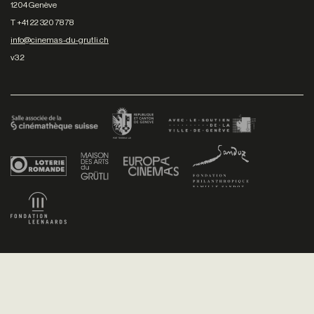
1204 Genève
T +41 22 320 78 78
info@cinemas-du-grutli.ch
v3.2
Facebook
/
Youtube
/
Twitter
/
Instagram
Conditions générales de vente