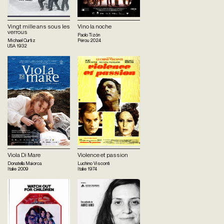
Vingt mille ans sous les
Vino la noche
verrous
Paolo Tizón
Michael Curtiz
Pérou
2024
USA
1932
Viola Di Mare
Violence et passion
Donatella Maiorca
Luchino Visconti
Italie
2009
Italie
1974