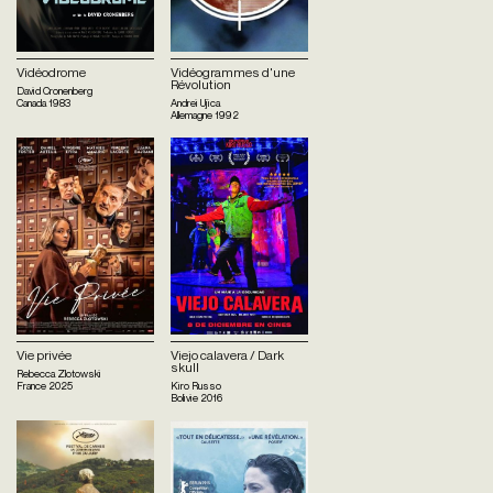
Vidéodrome
Vidéogrammes d'une
Révolution
David Cronenberg
Canada
1983
Andrei Ujica
Allemagne
1992
Vie privée
Viejo calavera / Dark
skull
Rebecca Zlotowski
France
2025
Kiro Russo
Bolivie
2016