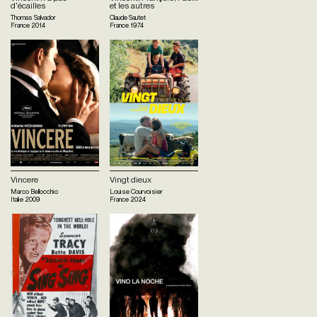
d'écailles
et les autres
Thomas Salvador
Claude Sautet
France
2014
France
1974
Vincere
Vingt dieux
Marco Bellocchio
Louise Courvoisier
Italie
2009
France
2024