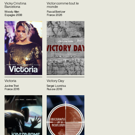
Vicky Cristina
Victor comme tout le
Barcelona
monde
Woody Allen
Pascal Bonitzer
Espagne
2008
France
2026
Victoria
Victory Day
Justine Triet
Sergei Loznitsa
France
2016
Russie
2018