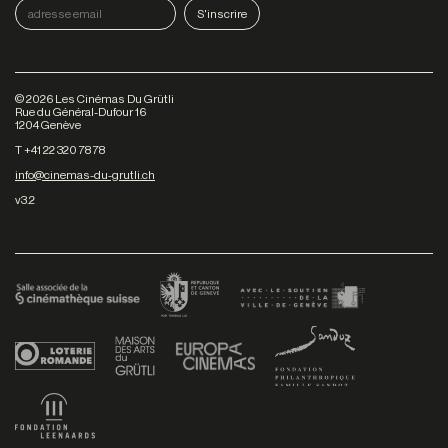
©
2026
Les Cinémas Du Grütli
Rue du Général-Dufour 16
1204 Genève
T +41 22 320 78 78
info@cinemas-du-grutli.ch
v3.2