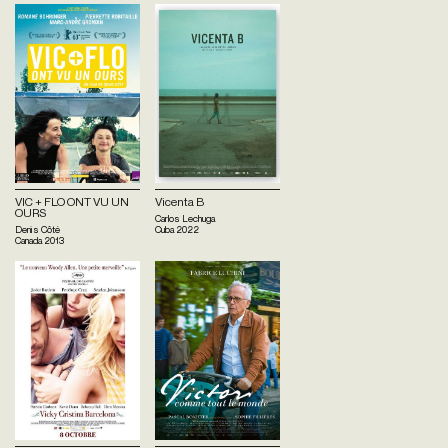
VIC + FLO ONT VU UN
Vicenta B
OURS
Carlos Lechuga
Denis Côté
Cuba
2022
Canada
2013