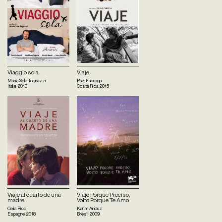
Viaggio sola
Viaje
Maria Sole Tognazzi
Paz Fábrega
Italie
2013
Costa Rica
2015
Viaje al cuarto de una
Viajo Porque Preciso,
madre
Volto Porque Te Amo
Celia Rico
Karim Aïnouz
Espagne
2018
Brésil
2009