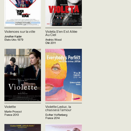
Violences sur la ville
Violeta S'en Est Allée
Au Ciel
Jonathan Kaplan
Etats-Unis
1979
Andrès Wood
Chili
2011
Violette
Violette Leduc, la
chasse à l'amour
Martin Provost
France
2013
Esther Hoffenberg
France
2014