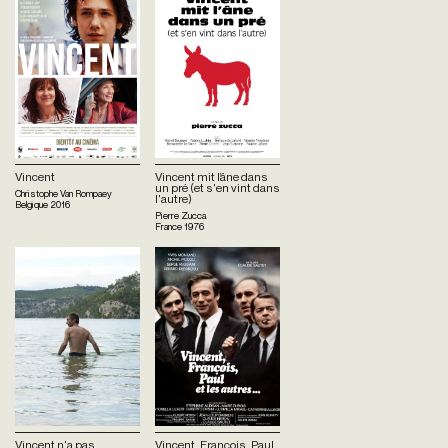
Vincent
Vincent mit l’âne dans
un pré (et s'en vint dans
Christophe Van Rompaey
l'autre)
Belgique
2016
Pierre Zucca
France
1976
Vincent n'a pas
Vincent, François, Paul…