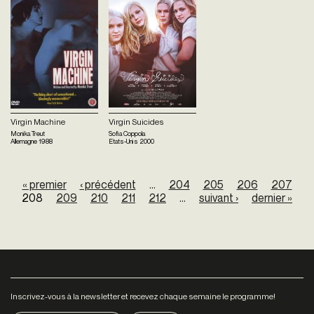
Virgin Machine
Virgin Suicides
Monika Treut
Sofia Coppola
Allemagne
1988
Etats-Unis
2000
Pages
« premier
‹ précédent
…
204
205
206
207
208
209
210
211
212
…
suivant ›
dernier »
Inscrivez-vous à la newsletter et recevez chaque semaine le programme!