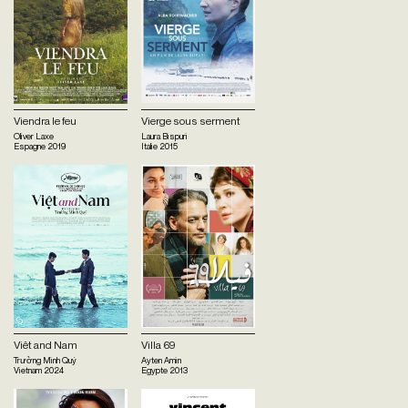
Viendra le feu
Vierge sous serment
Oliver Laxe
Laura Bispuri
Espagne
2019
Italie
2015
Viêt and Nam
Villa 69
Trường Minh Quý
Ayten Amin
Vietnam
2024
Egypte
2013