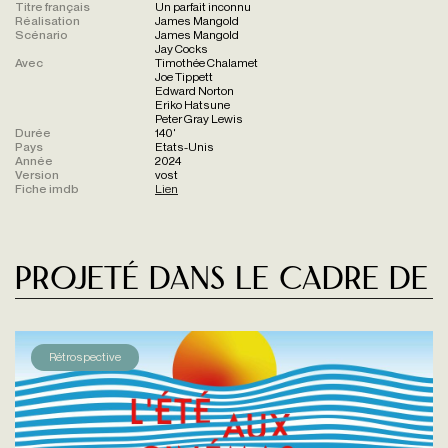
Titre français
Un parfait inconnu
Réalisation
James Mangold
Scénario
James Mangold
Jay Cocks
Avec
Timothée Chalamet
Joe Tippett
Edward Norton
Eriko Hatsune
Peter Gray Lewis
Durée
140'
Pays
Etats-Unis
Année
2024
Version
vost
Fiche imdb
Lien
Projeté dans le cadre de
Rétrospective