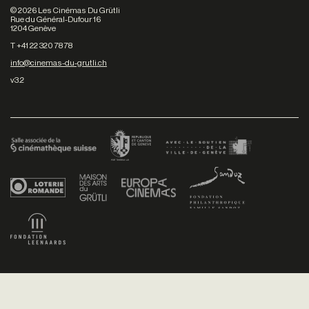
©
2026
Les Cinémas Du Grütli
Rue du Général-Dufour 16
1204 Genève
T +41 22 320 78 78
info@cinemas-du-grutli.ch
v3.2
Facebook
/
Youtube
/
Twitter
/
Instagram
Conditions générales de vente