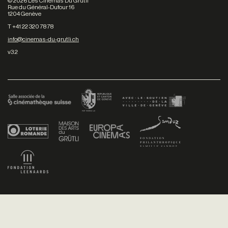
©
2026
Les Cinémas Du Grütli
Rue du Général-Dufour 16
1204 Genève
T +41 22 320 78 78
info@cinemas-du-grutli.ch
v3.2
Facebook
/
Youtube
/
Twitter
/
Instagram
Conditions générales de vente