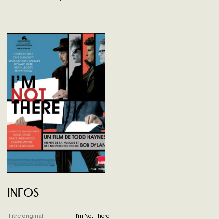
Infos
Titre original
I’m Not There