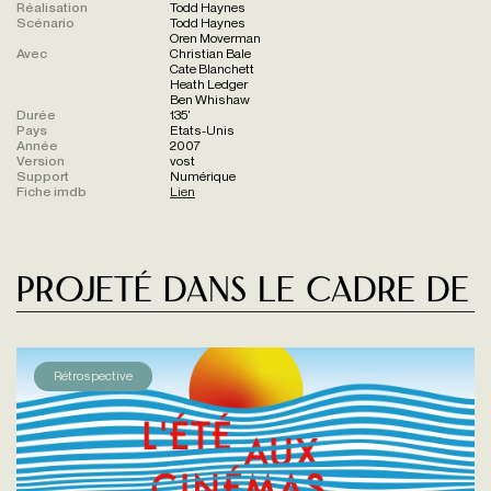
Réalisation
Todd Haynes
Scénario
Todd Haynes
Oren Moverman
Avec
Christian Bale
Cate Blanchett
Heath Ledger
Ben Whishaw
Durée
135'
Pays
Etats-Unis
Année
2007
Version
vost
Support
Numérique
Fiche imdb
Lien
Projeté dans le cadre de
Rétrospective