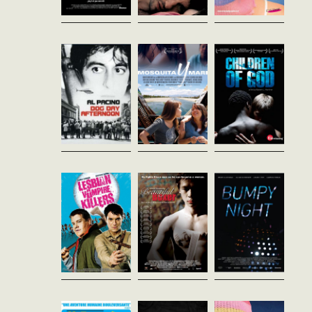
Sidney Lumet
Aurora Guerrero
Kareem Mortimer
Etats-Unis - 1976
Etats-Unis - 2012
Bahamas - 2010
vost - 130'
vost - 85'
vost - 104'
Des gangsters débutants
Yolanda et Mari vivent à Los
La rencontre de 3 personnes
braquent une banque et se
Angeles. Filles d'immigrés
dans l’île d’Eleu-thera, Lena,
retrouvent cernés par la police
latinos, elles n'ont qu'un seul
femme de pasteur
et les médias. Ils prennent en
repère sur lequel compter : la
homophobe, Johnny, jeune
otage les employés de la
famille. L'une collectionne...
artiste et Roméo, qui a tout tu
banque....
à sa famille…...
Lesbian Vampire
Beautiful
Courts Gay 1
Killers
Boxer
Phil Claydon
Ekachai Uekrongtham
vost
Royaume-Uni - 2009
Thailande - 2004
vost - 88'
vost - 118'
6 Courts-métrages.En
présence de : Kai Staennicke
Deux jeunes garçons à la
L'histoire de Parinya
campagne pour s’évader de
Charoenphol, boxeur de
leurs vies médiocres
Muaythai, un sport de combat
débarquent dans un village
ultra violent, qui subit une
en proie à une terrible
opération chirurgicale pour
malédiction où toutes les...
changer de sexe et...
Naître père
Magic Mirror
Courts
Delphine Lanson
Sarah Pucill
Lesbiens 2
France - 2013
Royaume-Uni - 2013
vf - 84'
vost - 75'
vost - 89'
Pacsés depuis 13 ans,
Un bel hommage à Claude
Jérôme et François parlaient
Cahun, sous forme de rêverie
de leur désir d’enfant depuis
artistique, au rythme lent, un