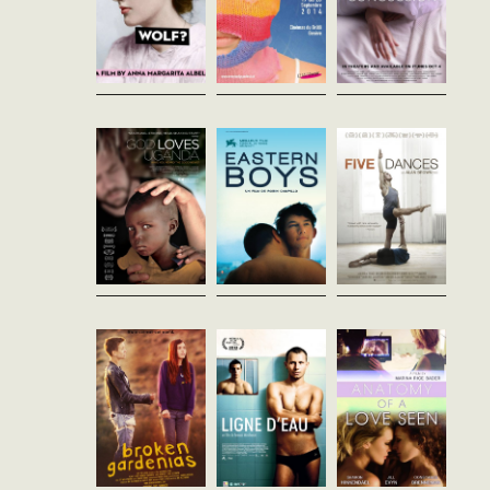
iconoclaste, elle vit
aujourd’hui dans le garage d’...
God Loves
Eastern Boys
Five Dances
Uganda
Robin Campillo
Alan Brown
France - 2013
Etats-Unis - 2013
Roger Ross Williams
vost - 128'
vost - 83'
Etats-Unis - 2013
vost - 83'
Daniel aborde Marek dans
Chip est danseur et n'a qu'un
une gare parisienne où ce
seul but dans la vie : réussir à
Un documentaire qui
dernier traine avec sa bande. Il
vivre de sa
explore le rôle du
lui propose de le retrouver
passion.Fraîchement
mouvement évangélique
chez lui le jour suivant. Mais...
débarqué à New York, il
américain en
intègre une troupe de danse...
Ouganda.Précédé du court-
métrage :To Russia with
Love...
Broken
Ligne d'eau
Anatomy of a
Gardenias
Tomasz Wasilewski
Love Seen
Pologne - 2013
Kai Alexander
Marina Rice Bader
vost - 93'
Etats-Unis - 1988
Etats-Unis - 2014
vost - 2014'
vost - 86'
Kuba, jeune homme sportif,
semble promis à un brillant
Jenni, déboussolée et «
Zoe Peterson et Mal Ford sont
avenir. Il s'entraine
orpheline », esseulée, broie
toutes les deux actrices. Sur
intensivement pour devenir
du noir. Elle rencontre Sam,
le tournage du film A Love
champion de natation. Mais
délurée et fort sympathique,
Seen sous la direction de la
entre les...
qui la convainc d’aller à...
réalisatrice Kara Voss...
Zwei Mütter
Passeurs
Più buio di
Anne Zohra Berrached
Pamela Varela
mezzanotte
Allemagne - 2013
France - 2014
Sebastiano Riso
vost - 75'
vf - 114'
Italie - 2014