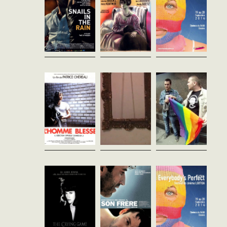
destin l’entraîne dans une...
l’excellent documentaire «The
invisble...
L'homme blessé
Le projet
They hate me in
Patrice Chéreau
sextoy
vain
France - 1983
Lidia Terki
Yulia Matsiy
vf - 109'
France - 2014
Russie - 2013
vf - 75'
vost - 66'
Henri, adolescent, s'ennuie.
Accompagnant sa soeur à la
DJ Sextoy fut la première
Un documentaire coup de
gare il rencontre Jean,
femme à s’imposer dans le
poing, longue-ment préparé,
homosexuel qui le pousse à
milieu de la musique
traité sous un angle particu-
commettre un acte de
électronique. Figure atypique,
lier, sur la difficulté croissante
violence sur un...
tatouée, piercée, elle dégage
d’être LGBT chrétien en
un sex appeal...
Russie et...
The Crying
Son Frère
Hunted (Chasse
Game
Patrice Chéreau
à l'homme)
France - 2003
Neil Jordan
Ben Steele
vf - 92'
Royaume-Uni - 1992
Royaume-Uni - 2014
vost - 112'
vost - 50'
A Paris, Thomas est atteint
d'une maladie incurable qui
Jody, soldat britannique
Partout dans le monde, et pas
détruit ses plaquettes
enleve par l'IRA, est surveille
seulement en Russie,
sanguines. Celle-ci astreint le
pendant sa detention par
l’homophobie prend un
patient à un régime sévère.
Fergus. Malgre leur
caractère dra-matique,
Un soir,...
opposition, une solide amitie
comme en Afrique, dont 38
va s'installer...
pays répri-ment l’...
Un Après-midi
Mosquita y
Les Enfants de
de chien
Mari
Dieu