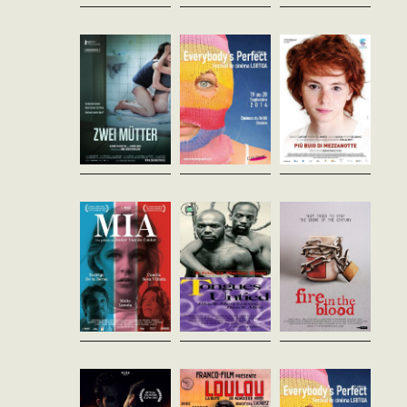
vost - 98'
Quand Katja et Isabella, tout
A mi-chemin entre
juste mariées, décident
documentaire et fiction,
Davide est un adolescent à
d’avoir un enfant, elles se
"Passeurs" retrace les trente
part et à l’allure très féminine.
heurtent à un obstacle de
années de lutte contre le sida,
Il a quatorze ans quand il
taille : la majorité des
à travers le regard des
abandonne sa maison. Son
cliniques...
militants qui ont...
intuition le fait choisir
comme...
Mia
Tongues Untied
Fire In The
Javier Van De Couter
Marlon Riggs
Blood
Argentine - 2011
Etats-Unis - 1989
Dylan Mohan Gray
vost - 105'
vost - 55'
Inde - 2013
vost - 87'
Lors d’une de ses errances
Un film époustouflant,
dans les rues les plus
controversé, lauréat de
A partir de 1996, les pays
élégantes de Buenos Aires,
nombreux prix, œuvre
riches de l'Ouest, à travers le
Ale, une travestie et
politique, poétique et mili-
gouvernement et les
«cartonera» vivant dans la
tante, qui s’inscrit dans le
entreprises
marginalité d’un ghetto...
cadre d’un modeste...
pharmaceutiques, ont bloqué
l'accès aux médicaments
pour...
Snails in the
Loulou
Scotophobia 2
Rain
Georg Wilhelm Pabst
Allemagne - 1929
- 2014
Yariv Mozer
vost - 134'
vost - 80'
Israël - 2013
vost - 82'
Libre, insaisissable et
irrésistible, Loulou
Adaptation d’une nouvelle
bouleverse tous ceux qui
issue du livre « Le jardin des
croisent sa route. De
arbres morts », de Yosse Avni
scandales en drames, son
Levy. Le réalisateur de