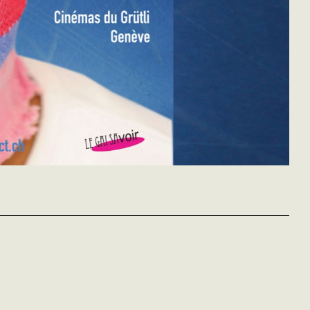
Reaching for
The Dog
Freier Fall
the Moon
Allison Berg & Frank
Stephan Lacant
Keraudren
Allemagne - 2013
Bruno Barreto
Etats-Unis - 2013
vost - 100'
Brésil - 2013
vost - 100'
vost - 118'
Un jeune policier aime sa