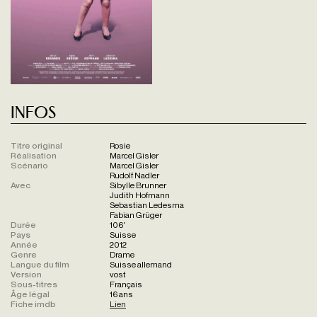
Infos
Titre original
Rosie
Réalisation
Marcel Gisler
Scénario
Marcel Gisler
Rudolf Nadler
Avec
Sibylle Brunner
Judith Hofmann
Sebastian Ledesma
Fabian Grüger
Durée
106'
Pays
Suisse
Année
2012
Genre
Drame
Langue du film
Suisse allemand
Version
vost
Sous-titres
Français
Âge légal
16 ans
Fiche imdb
Lien