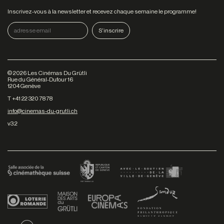
Inscrivez-vous à la newsletter et recevez chaque semaine le programme!
©
2026
Les Cinémas Du Grütli
Rue du Général-Dufour 16
1204 Genève
T +41 22 320 78 78
info@cinemas-du-grutli.ch
v3.2