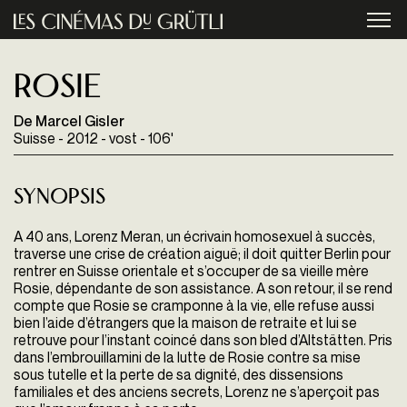
Aller au contenu principal
menu
Rosie
De Marcel Gisler
Suisse - 2012 - vost - 106'
Synopsis
A 40 ans, Lorenz Meran, un écrivain homosexuel à succès,
traverse une crise de création aiguë; il doit quitter Berlin pour
rentrer en Suisse orientale et s’occuper de sa vieille mère
Rosie, dépendante de son assistance. A son retour, il se rend
compte que Rosie se cramponne à la vie, elle refuse aussi
bien l’aide d’étrangers que la maison de retraite et lui se
retrouve pour l’instant coincé dans son bled d’Altstätten. Pris
dans l’embrouillamini de la lutte de Rosie contre sa mise
sous tutelle et la perte de sa dignité, des dissensions
familiales et des anciens secrets, Lorenz ne s’aperçoit pas