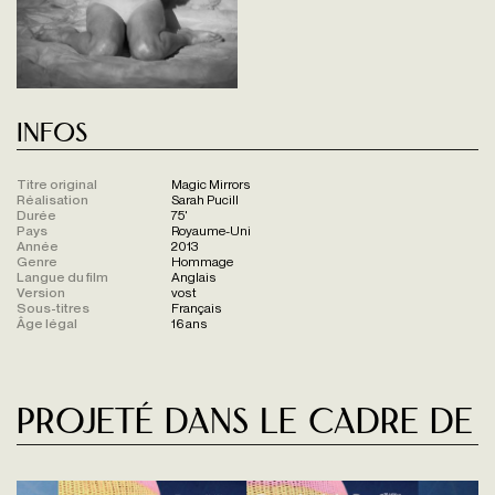
Infos
Titre original
Magic Mirrors
Réalisation
Sarah Pucill
Durée
75'
Pays
Royaume-Uni
Année
2013
Genre
Hommage
Langue du film
Anglais
Version
vost
Sous-titres
Français
Âge légal
16 ans
Projeté dans le cadre de