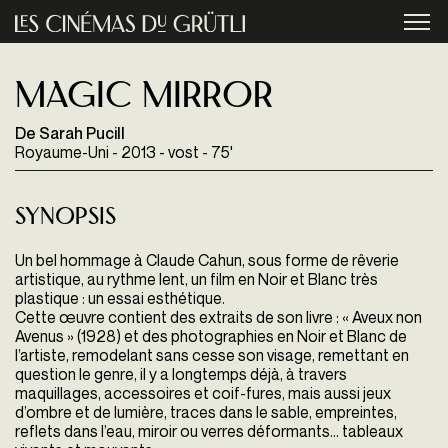
Aller au contenu principal
menu
Magic Mirror
De Sarah Pucill
Royaume-Uni - 2013 - vost - 75'
Synopsis
Un bel hommage à Claude Cahun, sous forme de rêverie
artistique, au rythme lent, un film en Noir et Blanc très
plastique : un essai esthétique.
Cette œuvre contient des extraits de son livre : « Aveux non
Avenus » (1928) et des photographies en Noir et Blanc de
l’artiste, remodelant sans cesse son visage, remettant en
question le genre, il y a longtemps déjà, à travers
maquillages, accessoires et coif-fures, mais aussi jeux
d’ombre et de lumière, traces dans le sable, empreintes,
reflets dans l’eau, miroir ou verres déformants… tableaux