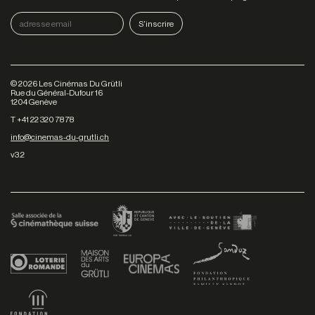
©
2026
Les Cinémas Du Grütli
Rue du Général-Dufour 16
1204 Genève
T +41 22 320 78 78
info@cinemas-du-grutli.ch
v3.2