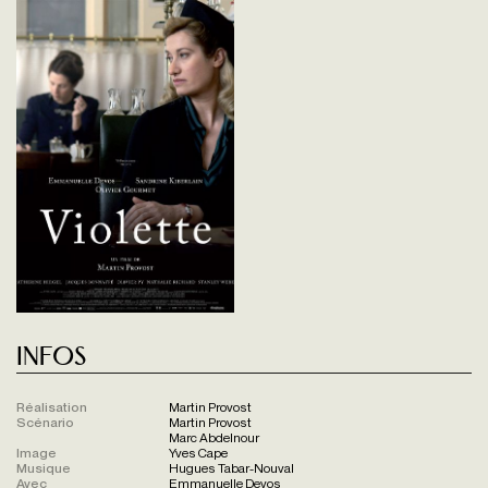
Infos
Réalisation
Martin Provost
Scénario
Martin Provost
Marc Abdelnour
Image
Yves Cape
Musique
Hugues Tabar-Nouval
Avec
Emmanuelle Devos