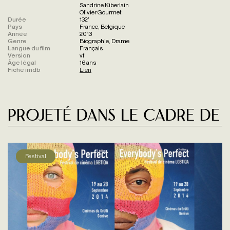
Sandrine Kiberlain
Olivier Gourmet
Durée
132'
Pays
France, Belgique
Année
2013
Genre
Biographie, Drame
Langue du film
Français
Version
vf
Âge légal
16 ans
Fiche imdb
Lien
Projeté dans le cadre de
Festival