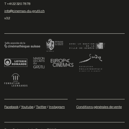
T +41 22 320 78 78
info@cinemas-du-grutli.ch
v3.2
Facebook
/
Youtube
/
Twitter
/
Instagram
Conditions générales de vente