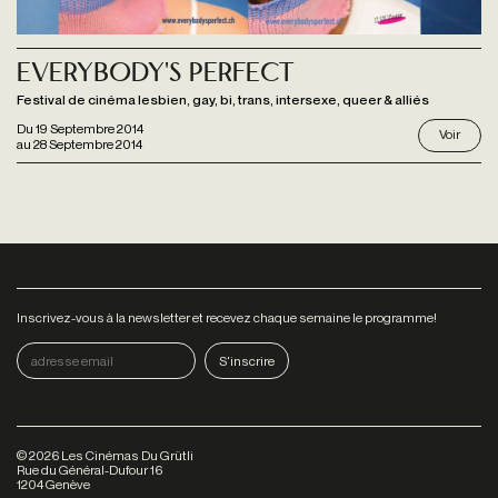
Everybody's Perfect
Festival de cinéma lesbien, gay, bi, trans, intersexe, queer & alliés
Du
19 Septembre 2014
Voir
au
28 Septembre 2014
Inscrivez-vous à la newsletter et recevez chaque semaine le programme!
©
2026
Les Cinémas Du Grütli
Rue du Général-Dufour 16
1204 Genève