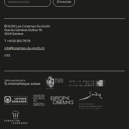
©
2026
Les Cinémas Du Grütli
Rue du Général-Dufour 16
1204 Genève
T +41 22 320 78 78
info@cinemas-du-grutli.ch
v3.2