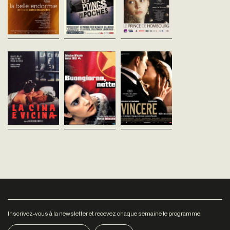
forment ensemble un film qui
désobéit aux ordres et l
amours coupables, les
pose les grandes questions,
une charge de cavalerie
haines hypocrites :...
la vie, la mort, l'amour. Le
contre les Suédois qui
tout...
conduit son armée...
La Chine est
Buongiorno,
Vincere
proche
notte
Marco Bellocchio
Italie - 2009
Marco Bellocchio
Marco Bellocchio
vost - 128'
Italie - 1967
Italie - 2003
vost - 107'
vost - 106'
Bellocchio raconte ici
l'histoire triste d'une
Deux jeunes gens, Giovanna
L'enlèvement d'Aldo Moro en
maitresse secrète de
et Carlo, issus de milieux
1978 par des militants des
Mussolini, Ida Dalser, et
défavorisés , ont l'opportunité
Brigades rouges vu du point
son fils Albino… De l'épo
d'améliorer leur sort en
de vue de l'un des
où Mussolini était un...
devenant les amants d'Elena
kidnappeurs, une jeune
et de...
femme écartelée entre...
Inscrivez-vous à la newsletter et recevez chaque semaine le programme!