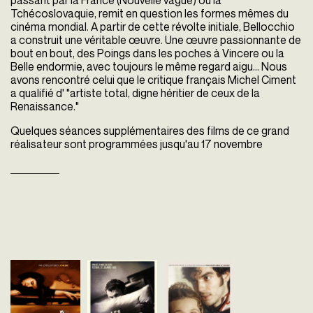
passant par la France (Nouvelle vague) ou la
Tchécoslovaquie, remit en question les formes mêmes du
cinéma mondial. A partir de cette révolte initiale, Bellocchio
a construit une véritable œuvre. Une œuvre passionnante de
bout en bout, des Poings dans les poches à Vincere ou la
Belle endormie, avec toujours le même regard aigu… Nous
avons rencontré celui que le critique français Michel Ciment
a qualifié d' "artiste total, digne héritier de ceux de la
Renaissance."
Quelques séances supplémentaires des films de ce grand
réalisateur sont programmées jusqu'au 17 novembre
Bella
Pugni in tasca
Il principe di
addormentata
Marco Bellocchio
Homburg
Italie - 1965
Marco Bellocchio
Marco Bellocchio
vost - 105'
Italie - 2012
Italie - 1997
vost - 115'
vost - 89'
Horreur dans la famille. Une
famille renfermée sur elle-
Une mosaïque de petites
Pendant la guerre de tre
même, où fermentent les
histoires qui s'imbriquent et
ans, le Prince de Hombu
maladies héréditaires, les