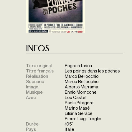
Infos
Titre original
Pugni in tasca
Titre français
Les poings dans les poches
Réalisation
Marco Bellocchio
Scénario
Marco Bellocchio
Image
Alberto Marrama
Musique
Ennio Morricone
Avec
Lou Castel
Paola Pitagora
Marino Masé
Liliana Gerace
Pierre Luigi Troglio
Durée
105'
Pays
Italie