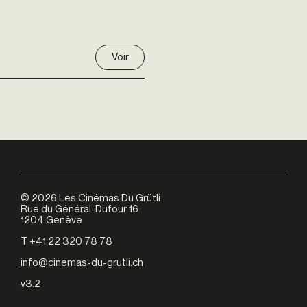
Voir
©
2026
Les Cinémas Du Grütli
Rue du Général-Dufour 16
1204 Genève
T +41 22 320 78 78
info@cinemas-du-grutli.ch
v3.2