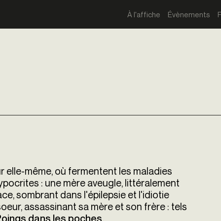
À l'affiche
Évènements
sur elle-même, où fermentent les maladies
ypocrites : une mère aveugle, littéralement
e, sombrant dans l'épilepsie et l'idiotie
ur, assassinant sa mère et son frère : tels
.
oings dans les poches