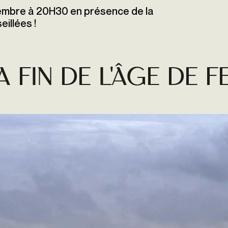
embre à 20H30 en présence de la
illées !
 FIN DE L'ÂGE DE F