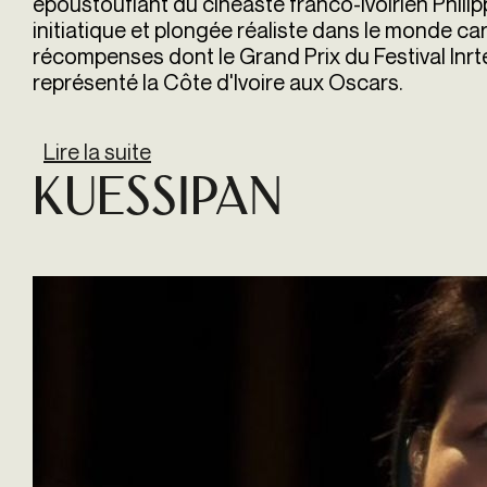
époustouflant du cinéaste franco-ivoirien Philipp
initiatique et plongée réaliste dans le monde carc
récompenses dont le Grand Prix du Festival Inrte
représenté la Côte d'Ivoire aux Oscars.
Lire la suite
de La Nuit des rois
Kuessipan