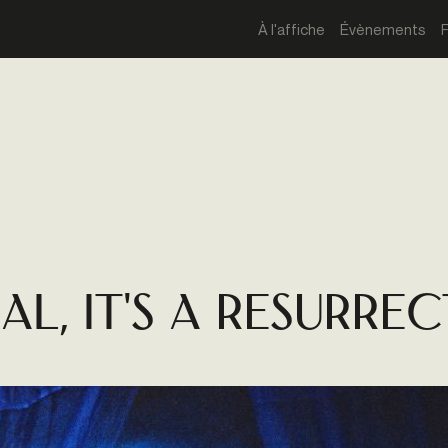
À l'affiche
Évènements
ial, it's a Resurre