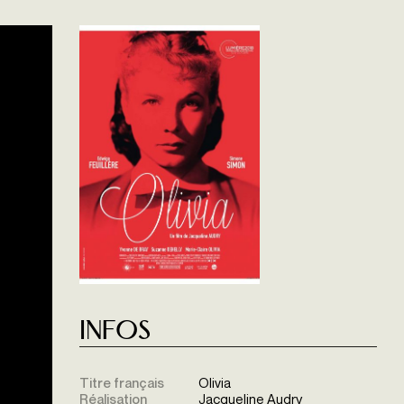
Infos
Titre français
Olivia
Réalisation
Jacqueline Audry