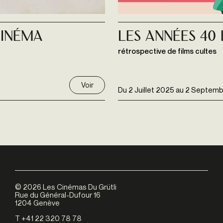
cinéma
Les Années 40 
rétrospective de films cultes
Voir
Du
2 Juillet 2025
au
2 Septemb
©
2026
Les Cinémas Du Grütli
Rue du Général-Dufour 16
1204 Genève
T +41 22 320 78 78