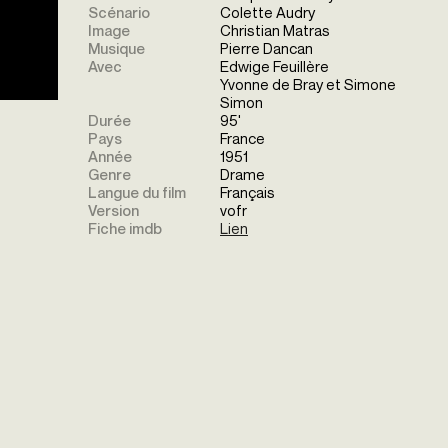
Scénario
Colette Audry
Image
Christian Matras
Musique
Pierre Dancan
Avec
Edwige Feuillère
Yvonne de Bray et Simone
Simon
Durée
95'
Pays
France
Année
1951
Genre
Drame
Langue du film
Français
Version
vofr
Fiche imdb
Lien