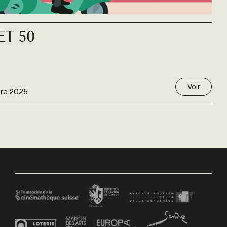
et 50
Voir
re 2025