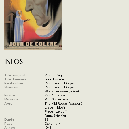
Infos
Titre original
Vreden Dag
Titre français
Jour de colère
Réalisation
Carl Theodor Dreyer
Scénario
Carl Theodor Dreyer
Wiers-Jenssen (pièce)
Image
Karl Andersson
Musique
Poul Schierbeck
Avec
Thorkild Roose (Absalon)
Lisbeth Movin
Preben Lerdoff
Anna Svierkier
Durée
92'
Pays
Danemark
Année
1943