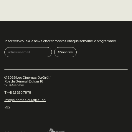
Inscrivez-vous à la newsletter et recevez chaque semaine le programme!
©
2026
Les Cinémas Du Grütli
Rue du Général-Dufour 16
1204 Genève
T +41 22 320 78 78
info@cinemas-du-grutli.ch
v3.2