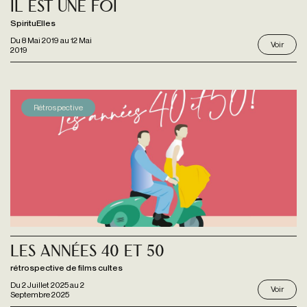
Il est une foi
SpirituElles
Du
8 Mai 2019
au
12 Mai
Voir
2019
Rétrospective
Les Années 40 et 50
rétrospective de films cultes
Du
2 Juillet 2025
au
2
Voir
Septembre 2025