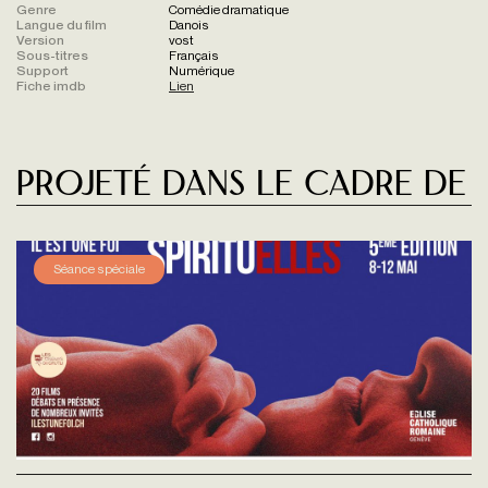
Genre
Comédie dramatique
Langue du film
Danois
Version
vost
Sous-titres
Français
Support
Numérique
Fiche imdb
Lien
Projeté dans le cadre de
Séance spéciale