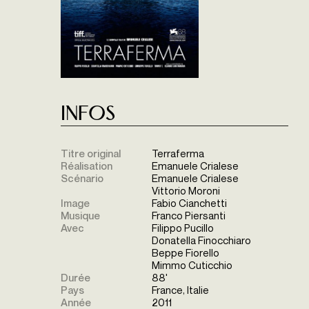
Infos
Titre original
Terraferma
Réalisation
Emanuele Crialese
Scénario
Emanuele Crialese
Vittorio Moroni
Image
Fabio Cianchetti
Musique
Franco Piersanti
Avec
Filippo Pucillo
Donatella Finocchiaro
Beppe Fiorello
Mimmo Cuticchio
Durée
88'
Pays
France, Italie
Année
2011