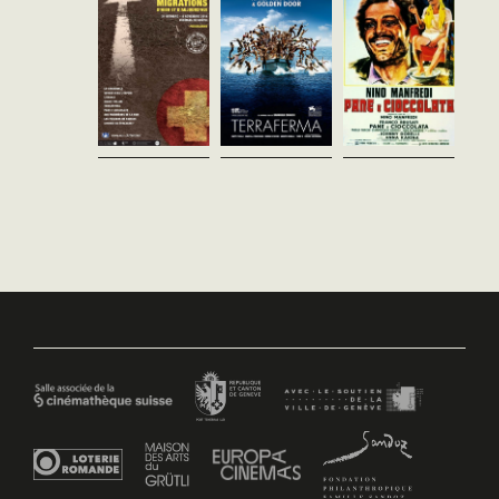
les années 60 et 70 étaient
rentable, fait place au
relâche comme serveur dans
considérées comme « à
tourisme. Au cours d’un été
un restaurant de luxe.En
problèmes », à...
où îliens...
concurrence avec un Turc, il
espère être...