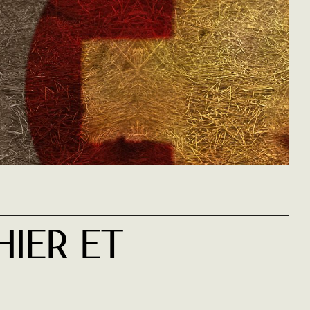
hier Et
Aux frontières
Les faiseurs de
Citoyen ou
de la nuit
suisses
étranger ?