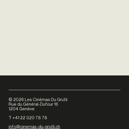
©
2026
Les Cinémas Du Grütli
Rue du Général-Dufour 16
1204 Genève
T +41 22 320 78 78
info@cinemas-du-grutli.ch