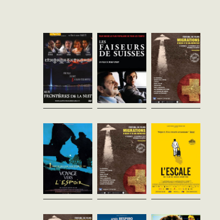
Nasser Bakhti
Rolf Lyssy
Jon Kalina
Suisse - 2008
Suisse - 1978
France - 2011
vost - 116'
vost - 107'
vost - 90'
Genève, 24 heures dans la vie
Au coeur de cette comédie
Film documentaire sur une
de quatre hommes et d’une
ironique et satirique sur la
famille de Somaliens
jeune femme, tous cabossés
manière de devenir et d’’être
illustrant les conditions
par la vie... Hans, policier en fin
un «bon Suisse», l’inspecteur
d’accueil et de naturalisation
de carrière, vit seul. Momo...
Bodmer est chargé de suivre
dans divers pays
et de...
d’immigration. De la France...
Voyage vers
Lo stagionale
L'escale
l'espoir
Alvaro Bizzari
Kaveh Bakhtiari
Suisse - 1970
Suisse - 2013
Xavier Koller
vost - 50'
vost - 100'
Suisse - 1990
vost - 109'
Soirée d'ouvertureSuite à la
À Athènes, le modeste
mort de sa femme, Giuseppe
appartement d’Amir, un
Haydar, paysan turc, décide
doit emmener avec lui son
immigré iranien, est devenu
de vendre tous ses biens
jeune fils en Suisse où il
un lieu de transit pour des
pour émigrer vers la Suisse,
travaille comme saisonnier.
migrants qui, comme lui, ont
avec sa femme Meryem et
Ce statut...
fait le choix de...
son fils Mehmet Ali.
Commence alors le...
Siamo Italiani
Terraferma
Pane e
Alexandre Seiler
Emanuele Crialese
cioccolata
Suisse - 1964
France - 2011
Franco Brusati
vost - 75'
vost - 88'
Italie - 1974
vost - 111'
Dans son documentaire,
Sur l’île italienne de Linosa au
Seiler recherche le contact
sud de la Sicile, la pêche
Nino, Italien déraciné vivant
avec les personnes, qui dans
traditionnelle, devenue non
en Suisse, travaille sans