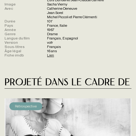
Image
Sacha Vierny
Avec
Catherine Deneuve
Jean Sorel
Michel Piccoli et Pierre Clémenti
Durée
101'
Pays
France, Italie
Année
1967
Genre
Drame
Langue du film
Français, Espagnol
Version
vofr
Sous-titres
Français
Âge légal
16 ans
Fiche imdb
Lien
Projeté dans le cadre de
Rétrospective