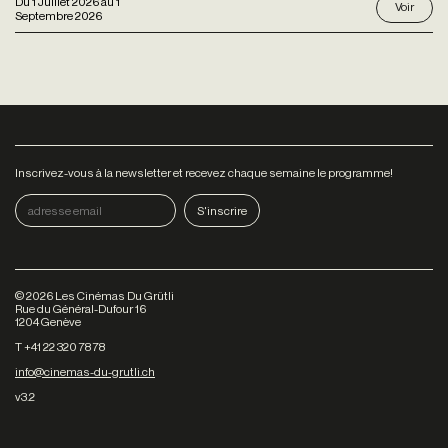
Du
1 Juillet 2026
au
1
Voir
Septembre 2026
Inscrivez-vous à la newsletter et recevez chaque semaine le programme!
©
2026
Les Cinémas Du Grütli
Rue du Général-Dufour 16
1204 Genève
T +41 22 320 78 78
info@cinemas-du-grutli.ch
v3.2