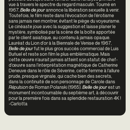
vue à travers le spectre du regard masculin. Tourné en
1967,
Belle de jour
annonce la libération sexuelle à venir.
Toutefois, le film reste dans l’évocation de l’érotisme
sans jamais rien montrer, évitant le piège du voyeurisme.
Le cinéaste joue avec la suggestion et laisse planer le
mystère, symbolisé par la scène de la boîte apportée
par le client asiatique, au contenu à jamais opaque.
Lauréat du Lion d’or à la Biennale de Venise de 1967,
Belle de jou
r
fut le plus gros succès commercial de Luis
Buñuel et reste son film le plus emblématique. Mais
cette œuvre n’aurait jamais atteint son statut de chef-
d’œuvre sans l’interprétation magnétique de Catherine
Deneuve dans le rôle de Séverine, cette femme à l’allure
prude, presque virginale, qui cache bien des secrets,
dans la continuité de son personnage de Carole dans
Répulsion
de Roman Polanski (1965).
Belle de jour
est un
monument incontournable du septième art, à découvrir
pour la première fois dans sa splendide restauration 4K !
-Carlotta