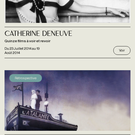
Catherine Deneuve
Quinze films à voir et revoir
Du
23 Juillet 2014
au
19
Voir
Août 2014
Rétrospective