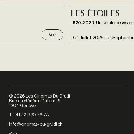
Les étoiles
1920-2020: Un siècle de visag
Voir
Du
1 Juillet 2026
au
1 Septembr
©
2026
Les Cinémas Du Grütli
Rue du Général-Dufour 16
1204 Genève
T +41 22 320 78 78
info@cinemas-du-grutli.ch
v3.2