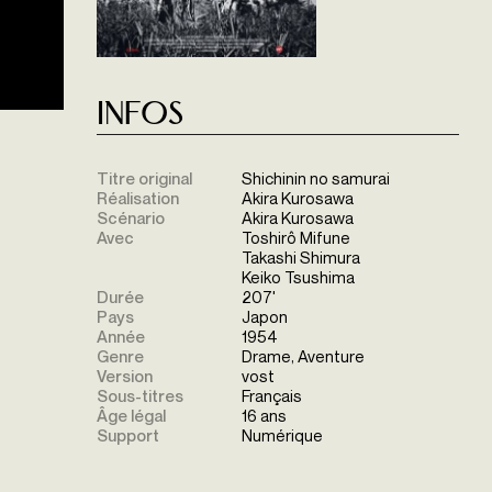
Infos
Titre original
Shichinin no samurai
Réalisation
Akira Kurosawa
Scénario
Akira Kurosawa
Avec
Toshirô Mifune
Takashi Shimura
Keiko Tsushima
Durée
207'
Pays
Japon
Année
1954
Genre
Drame, Aventure
Version
vost
Sous-titres
Français
Âge légal
16 ans
Support
Numérique