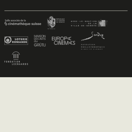
Facebook
/
Youtube
/
Twitter
/
Instagram
Conditions générales de vente
Dev
+P plusproduit
- Design
TWKS