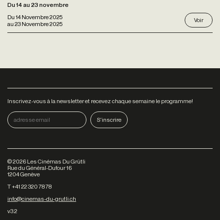
Du 14 au 23 novembre
Du
14 Novembre 2025
Voir
au
23 Novembre 2025
Inscrivez-vous à la newsletter et recevez chaque semaine le programme!
©
2026
Les Cinémas Du Grütli
Rue du Général-Dufour 16
1204 Genève
T +41 22 320 78 78
info@cinemas-du-grutli.ch
v3.2