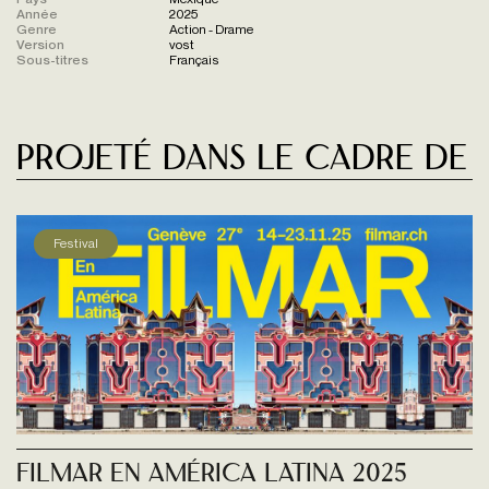
Année
2025
Genre
Action - Drame
Version
vost
Sous-titres
Français
Projeté dans le cadre de
Festival
FILMAR EN AMÉRICA LATINA 2025