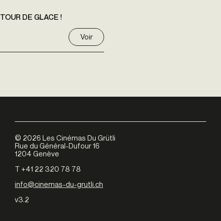
LA TOUR DE GLACE !
Voir
©
2026
Les Cinémas Du Grütli
Rue du Général-Dufour 16
1204 Genève
T +41 22 320 78 78
info@cinemas-du-grutli.ch
v3.2