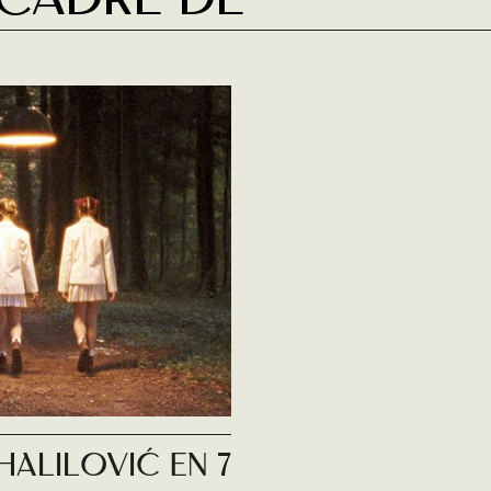
 cadre de
halilović en 7