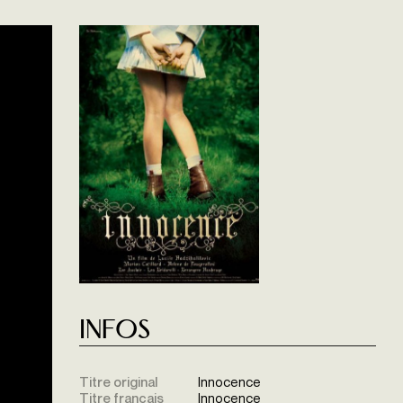
Infos
Titre original
Innocence
Titre français
Innocence