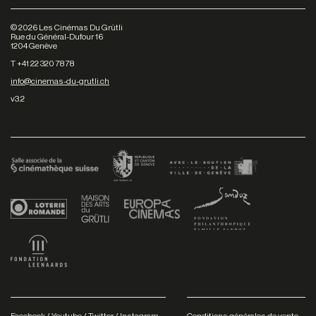
©
2026
Les Cinémas Du Grütli
Rue du Général-Dufour 16
1204 Genève
T +41 22 320 78 78
info@cinemas-du-grutli.ch
v3.2
Facebook
/
Youtube
/
Twitter
/
Instagram
Conditions générales de vente