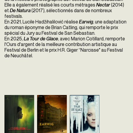
Elle a également réalisé les courts métrages
Nectar
(2014)
et
De Natura
(2017), sélectionnés dans de nombreux
festivals.
En 2021, Lucile Hadžihalilović réalise
Earwig
, une adaptation
du roman éponyme de Brian Catling, qui remporte le prix
spécial du Jury au Festival de San Sebastian.
En 2025,
La Tour de Glace
, avec Marion Cotillard, remporte
l'Ours d'argent de la meilleure contribution artistique au
Festival de Berlin et le prix H.R. Giger “Narcisse" au Festival
de Neuchâtel.
Évolution
Earwig
La Tour de gla
Lucile Hadzihalilovic
Lucile Hadzihalilovic
Lucile Hadzihalilovic
France - 2015
France - 2022
France - 2025
vofr - 81'
vost - 114'
vofr - 118'
Nicolas, onze ans, vit avec sa
Dans une demeure isolée, à
Années 1970. Jeanne fu
mère dans un village isolé au
l’abri des grondements d’une
de son foyer de haute
bord de l’océan, peuplé
Europe hantée par la guerre,
montagne pour rejoindre
uniquement de femmes et de
Albert s’occupe de Mia, une
ville. Dans le studio où el
garçons de son âge. Dans un
fillette aux dents de glace,...
s'est réfugiée, la jeune fil
hôpital...
tombe sous le...