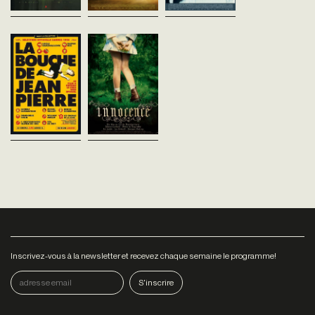
Programme de
Innocence
courts-métrages
Lucile Hadzihalilovic
France - 2004
de Lucile
vost - 115'
Hadžihalilović
Lucile Hadzihalilovic
Quelque part, dans une forêt,
France - 1996
une école. Là, isolées du
vofr - 76'
monde, de très jeunes filles
apprennent la danse et les
LA BOUCHE DE JEAN-
sciences naturelles...
PIERRELucile
HadzihalilovicFrance / 1996 /
52 min / DCP Avec Sandra
Sammartino, Denise
Schropfer, Michel
Trillot.Hébergée par...
Inscrivez-vous à la newsletter et recevez chaque semaine le programme!