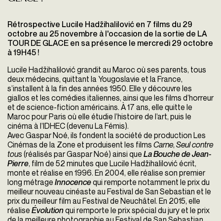
Rétrospective Lucile Hadžihalilović en 7 films du 29
octobre au 25 novembre à l'occasion de la sortie de LA
TOUR DE GLACE en sa présence le mercredi 29 octobre
à 19H45 !
Lucile Hadžihalilović grandit au Maroc où ses parents, tous
deux médecins, quittant la Yougoslavie et la France,
s’installent à la fin des années 1950. Elle y découvre les
giallos et les comédies italiennes, ainsi que les films d’horreur
et de science-fiction américains. À 17 ans, elle quitte le
Maroc pour Paris où elle étudie l’histoire de l’art, puis le
cinéma à l’lDHEC (devenu La Fémis).
Avec Gaspar Noé, ils fondent la société de production Les
Cinémas de la Zone et produisent les films
Carne
,
Seul contre
tous
(réalisés par Gaspar Noé) ainsi que
La Bouche de Jean-
Pierre
, film de 52 minutes que Lucile Hadžihalilović écrit,
monte et réalise en 1996. En 2004, elle réalise son premier
long métrage
Innocence
qui remporte notamment le prix du
meilleur nouveau cinéaste au Festival de San Sebastian et le
prix du meilleur film au Festival de Neuchâtel. En 2015, elle
réalise
Évolution
qui remporte le prix spécial du jury et le prix
de la meilleure photographie au Festival de San Sebastian.