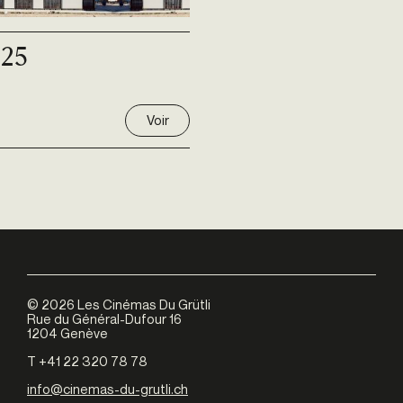
025
Voir
©
2026
Les Cinémas Du Grütli
Rue du Général-Dufour 16
1204 Genève
T +41 22 320 78 78
info@cinemas-du-grutli.ch