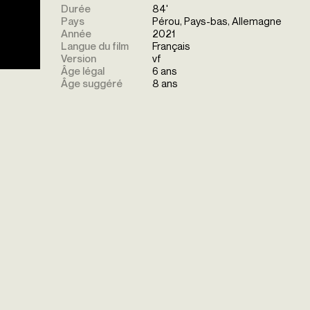
Durée
84'
Pays
Pérou, Pays-bas, Allemagne
Année
2021
Langue du film
Français
Version
vf
Âge légal
6 ans
Âge suggéré
8 ans